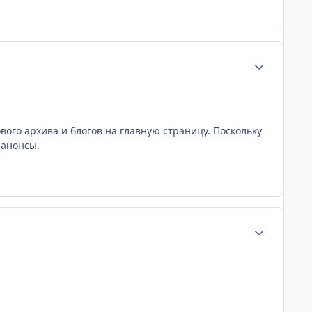
Статистика а
вого архива и блогов на главную страницу. Поскольку
 анонсы.
Статистика а