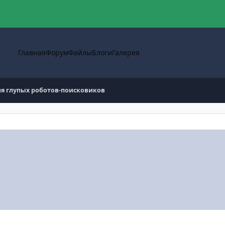
Главная
Форум
Файлы
Блоги
Галерея
я глупых роботов-поисковиков