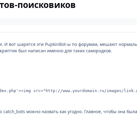
тов-поисковиков
и. И вот шарятся эти PupkinBot-ы по форумам, мешают нормаль
скриптик был написан именно для таких самородков.
dex.php'><img src="http://www.yourdomain.ru/images/link.
ю catch_bots можно назвать как угодно. Главное, чтобы она был