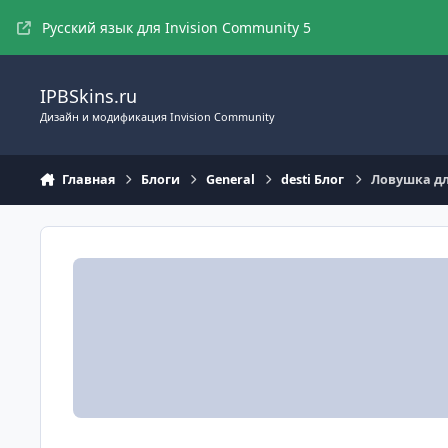
Перейти к содержимому
Русский язык для Invision Community 5
IPBSkins.ru
Дизайн и модификация Invision Community
Главная
Блоги
General
desti Блог
Ловушка дл