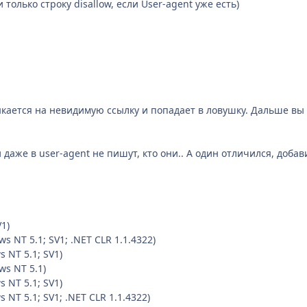
 только строку disallow, если User-agent уже есть)
кается на невидимую ссылку и попадает в ловушку. Дальше вы м
даже в user-agent не пишут, кто они.. А один отличился, добавив
V1)
ws NT 5.1; SV1; .NET CLR 1.1.4322)
s NT 5.1; SV1)
ws NT 5.1)
s NT 5.1; SV1)
s NT 5.1; SV1; .NET CLR 1.1.4322)