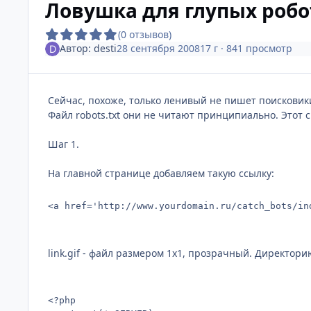
Ловушка для глупых робо
(0 отзывов)
Автор:
desti
28 сентября 2008
17 г
· 841 просмотр
Сейчас, похоже, только ленивый не пишет поисковик
Файл robots.txt они не читают принципиально. Этот 
Шаг 1.
На главной странице добавляем такую ссылку:
<a href='http://www.yourdomain.ru/catch_bots/in
link.gif - файл размером 1х1, прозрачный. Директори
<?php
