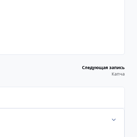
Следующая запись
Капча
Статистика а