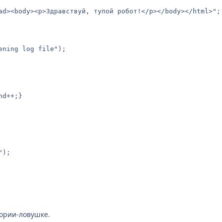
ad><body><p>Здравствуй, тупой робот!</p></body></html>";

ning log file");

тории-ловушке.