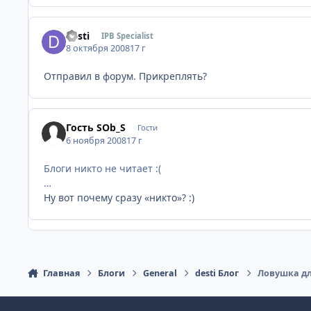
desti
IPB Specialist
8 октября 2008
17 г
Отправил в форум. Прикреплять?
Гость SOb_S
Гости
6 ноября 2008
17 г
Блоги никто не читает :(
…
Ну вот почему сразу «никто»? :)
Главная
Блоги
General
desti Блог
Ловушка дл