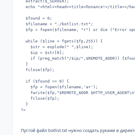
  extract($_SERVER);

  echo "<html><head><title>Попался!</title></he
  $found = 0;

  $filename = "./botlist.txt";

  $fp = fopen($filename, "r") or die ("Error ope
  while ($line = fgets($fp,255)) {

	$str = explode(" ",$line);

	$ip = $str[0];

	if (preg_match("/$ip/",$REMOTE_ADDR)) {$found++;}

  }

  fclose($fp);

  if ($found == 0) {

	$fp = fopen($filename,'a+');

	fwrite($fp,"$REMOTE_ADDR $HTTP_USER_AGENT\n");

	fclose($fp);

  }

?>
Пустой файл botlist.txt нужно создать руками в дирек