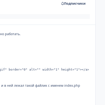
Подписчики
но работать.
gif" border="0" alt="" width="1" height="1"></a>
а и в ней лежал такой файлик с именем index.php