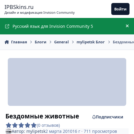
Перейти к содержимому
IPBSkins.ru
Войти
Дизайн и модификация Invision Community
Русский язык для Invision Community 5
Ск
Главная
Блоги
General
mylipetsk Блог
Бездомны
Бездомные животные
Подписчики
(0 отзывов)
Автор:
mylipetsk
2 марта 2010
16 г
· 711 просмотров