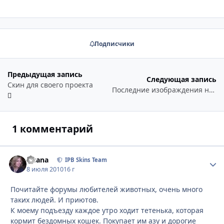
Подписчики
Предыдущая запись
Следующая запись
Скин для своего проекта
Последние изображдения на главной из галереи
1 комментарий
Fisana
Стати
IPB Skins Team
8 июля 2010
16 г
Почитайте форумы любителей животных, очень много
таких людей. И приютов.
К моему подъезду каждое утро ходит тетенька, которая
кормит бездомных кошек. Покупает им азу и дорогие