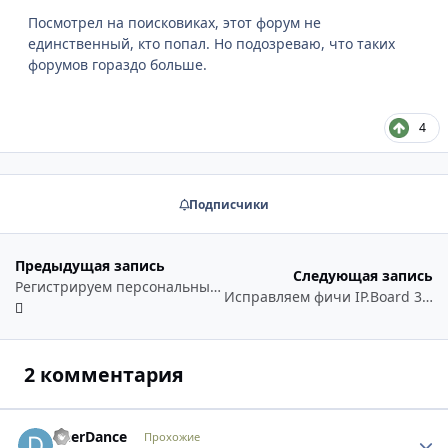
Посмотрел на поисковиках, этот форум не
единственный, кто попал. Но подозреваю, что таких
форумов гораздо больше.
4
Подписчики
Предыдущая запись
Следующая запись
Регистрируем персональные страницы для IP.Board 3
Исправляем фичи IP.Board 3.2.1
2 комментария
DeerDance
Стати
Прохожие