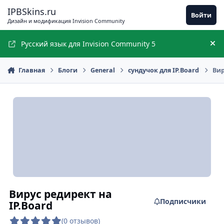
Перейти к содержимому
IPBSkins.ru
Войти
Дизайн и модификация Invision Community
Русский язык для Invision Community 5
Ск
Главная
Блоги
General
сундучок для IP.Board
Вир
Вирус редирект на
Подписчики
IP.Board
(0 отзывов)