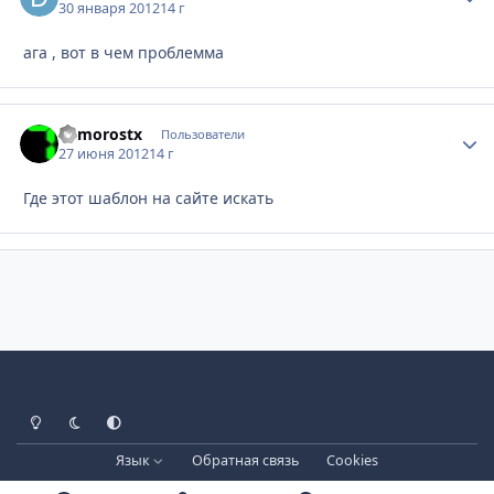
30 января 2012
14 г
ага , вот в чем проблемма
demorostx
Стати
Пользователи
27 июня 2012
14 г
Где этот шаблон на сайте искать
Светлый режим
Тёмный режим
Системные настройки
Язык
Обратная связь
Cookies
Лицензия зарегистрирована на IPBSkins.ru