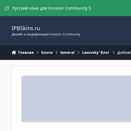
Перейти к содержимому
Русский язык для Invision Community 5
IPBSkins.ru
Дизайн и модификация Invision Community
Главная
Блоги
General
Lesovsky' блог
Добавл