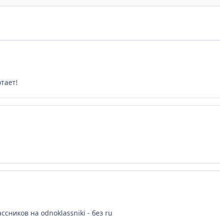
отает!
сников на odnoklassniki - без ru