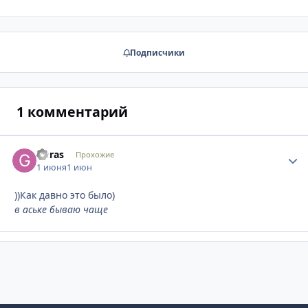
Подписчики
1 комментарий
Goras
Стати
Прохожие
1 июня
1 июн
))Как давно это было)
в аське бываю чаще