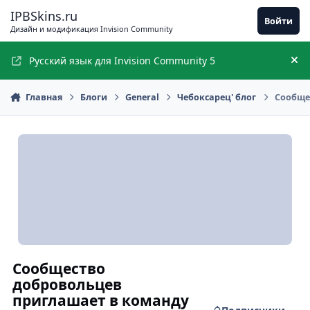
Перейти к содержимому
IPBSkins.ru
Войти
Дизайн и модификация Invision Community
Русский язык для Invision Community 5
Ск
Главная
Блоги
General
Чебоксарец' блог
Сообще
Сообщество
добровольцев
приглашает в команду