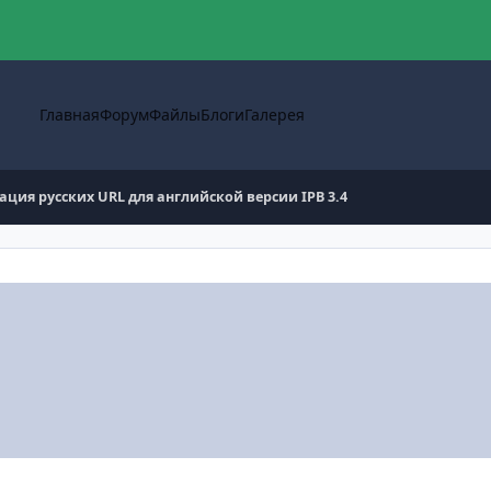
Главная
Форум
Файлы
Блоги
Галерея
ация русских URL для английской версии IPB 3.4