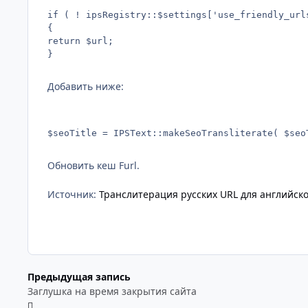
if ( ! ipsRegistry::$settings['use_friendly_urls
{

return $url;

}
Добавить ниже:
$seoTitle = IPSText::makeSeoTransliterate( $seo
Обновить кеш Furl.
Источник:
Транслитерация русских URL для английско
Предыдущая запись
Заглушка на время закрытия сайта