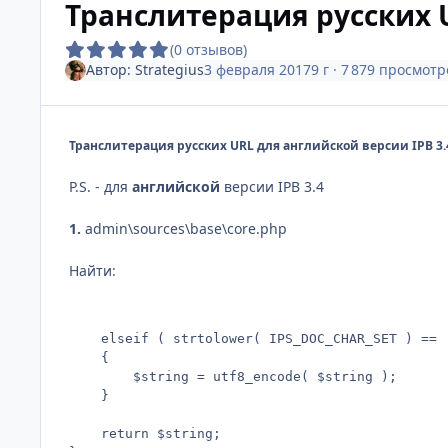
Транслитерация русских U
(0 отзывов)
Автор:
Strategius
3 февраля 2017
9 г
· 7 879 просмотр
Транслитерация русских URL для английской версии IPB 3.
P.S. - для
английской
версии IPB 3.4
1.
admin\sources\base\core.php
Найти:
	elseif ( strtolower( IPS_DOC_CHAR_SET ) == 'utf-8' )

	{

		$string = utf8_encode( $string );

	}

	return $string;
