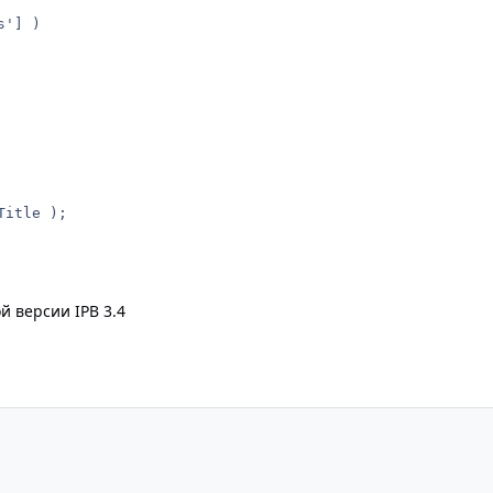
'] )

Title );
й версии IPB 3.4