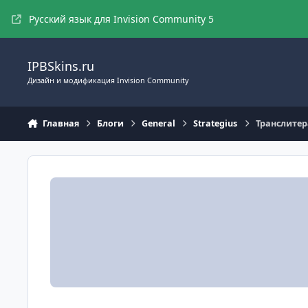
Перейти к содержимому
Русский язык для Invision Community 5
IPBSkins.ru
Дизайн и модификация Invision Community
Главная
Блоги
General
Strategius
Транслитер