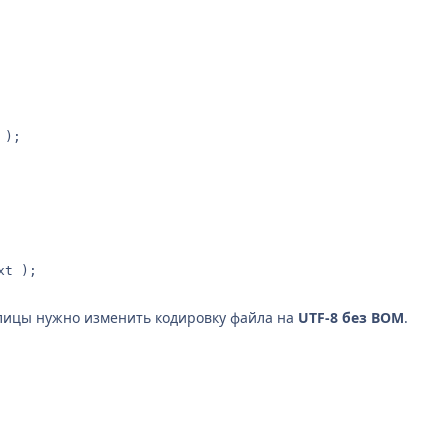
xt );
лицы нужно изменить кодировку файла на
UTF-8 без BOM
.