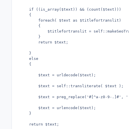
	if ((is_array($text)) && (count($text)))

	{ 

		foreach( $text as $titlefortranslit)

		{

			$titlefortranslit = self::makeSeoTransliterate( $titlefortranslit );

		}

		return $text;

	}

	else

	{

		$text = urldecode($text);

		$text = self::transliterate( $text );

		$text = preg_replace('#[^a-z0-9-.]#', '', $text);

		$text = urlencode($text);

	}

	return $text;
