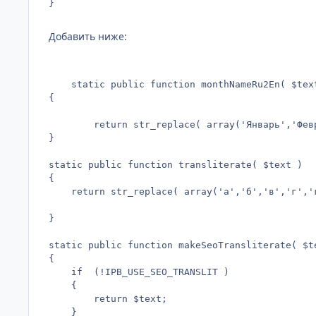
}
Добавить ниже:
	static public function monthNameRu2En( $text )

{

		return str_replace( array('Январь','Февраль','Март','Апрель','Май','Июнь,','Июль','Август','Сентябрь','Октябрь','Ноябрь','Декабрь'), array('January','February','March','April','May','June','July','August','September','October','November','December'), $text );

}

static public function transliterate( $text )

{

	return str_replace( array('а','б','в','г','ґ','д','е','є','ё','ж','з','и','і','ї','й','к','л','м','н','о','п','р','с','т','у','ф','х','ц','ч','ш','щ','э','ю','я','ы','ь','ъ'), array('a','b','v','g','g','d','e','e','yo','zh','z','i','i','i','i','k','l','m','n','o','p','r','s','t','u','f','h','c','ch','sh','sch','e','yu','ya','y','','j'), $text);

}

static public function makeSeoTransliterate( $te
{

	if  (!IPB_USE_SEO_TRANSLIT )

	{

		return $text;

	}
