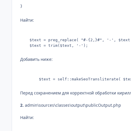
}
Найти:
	$text = preg_replace( "#-{2,}#", '-', $text );

	$text = trim($text, '-');
Добавить ниже:
		$text = self::makeSeoTransliterate( $te
Перед сохранением для корректной обработки кирил
2.
admin\sources\classes\output\publicOutput.php
Найти: