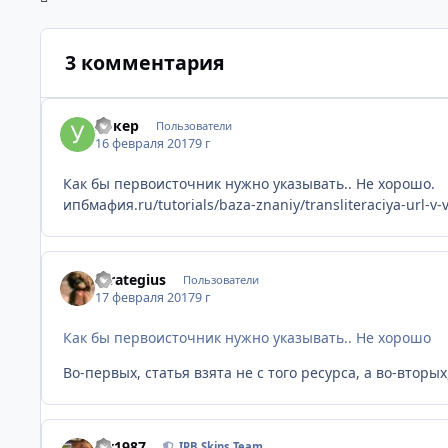
3 комментария
Уокер
Пользователи
16 февраля 2017
9 г
Как бы первоисточник нужно указывать.. Не хорошо.
ипбмафия.ru/tutorials/baza-znaniy/transliteraciya-url-v-v
Strategius
Пользователи
17 февраля 2017
9 г
Как бы первоисточник нужно указывать.. Не хорошо
Во-первых, статья взята не с того ресурса, а во-втор
siv1987
IPB Skins Team