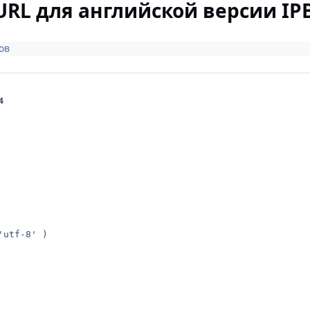
RL для английской версии IPB
ов
4