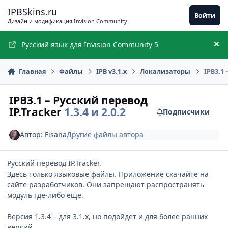
Перейти к содержимому
IPBSkins.ru
Войти
Дизайн и модификация Invision Community
Русский язык для Invision Community 5
Ск
Главная
Файлы
IPB v3.1.x
Локализаторы
IPB3.1 
IPB3.1 – Русский перевод
IP.Tracker
1.3.4 и 2.0.2
Подписчики
Автор:
Fisana
Другие файлы автора
Русский перевод IP.Tracker.
Здесь только языковые файлы. Приложение скачайте на
сайте разработчиков. Они запрещают распространять
модуль где-либо еще.
Версия 1.3.4 – для 3.1.x, но подойдет и для более ранних
версий.