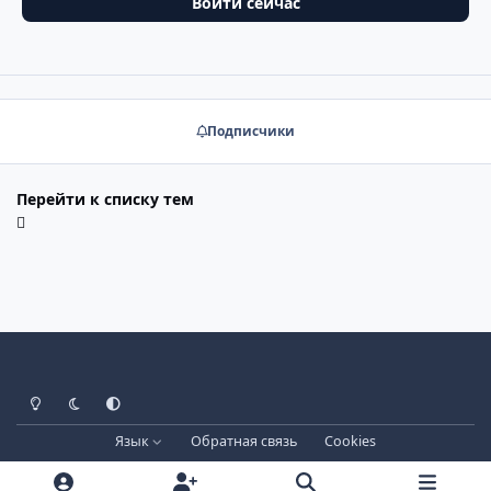
Войти сейчас
Подписчики
Перейти к списку тем
Светлый режим
Тёмный режим
Системные настройки
Язык
Обратная связь
Cookies
Лицензия зарегистрирована на IPBSkins.ru
Powered by
Invision Community