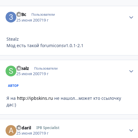
3еВс
Стати
Пользователи
25 июня 2007
19 г
Stealz
Мод есть такой forumiconsv1.0.1-2.1
Stealz
Стати
Пользователи
25 июня 2007
19 г
АВТОР
Я на
http://ipbskins.ru
не нашол...может кто ссылочку
дас:)
andaril
Стати
IPB Specialist
25 июня 2007
19 г