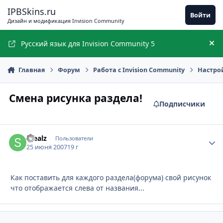
Перейти к содержимому
IPBSkins.ru
Войти
Дизайн и модификация Invision Community
Русский язык для Invision Community 5
Ск
Главная
Форум
Работа с Invision Community
Настро
Смена рисунка раздела!
Подписчики
Stealz
Стати
Пользователи
25 июня 2007
19 г
Как поставить для каждого раздела(форума) свой рисунок
что отображается слева от названия...