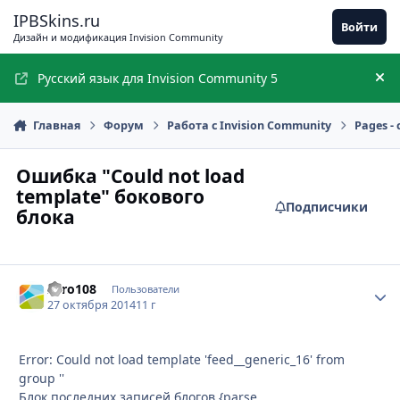
Перейти к содержимому
IPBSkins.ru
Войти
Дизайн и модификация Invision Community
Русский язык для Invision Community 5
Ск
Главная
Форум
Работа с Invision Community
Pages 
Ошибка "Could not load
template" бокового
Подписчики
блока
Zero108
Стати
Пользователи
27 октября 2014
11 г
Error: Could not load template 'feed__generic_16' from
group ''
Блок последних записей блогов {parse