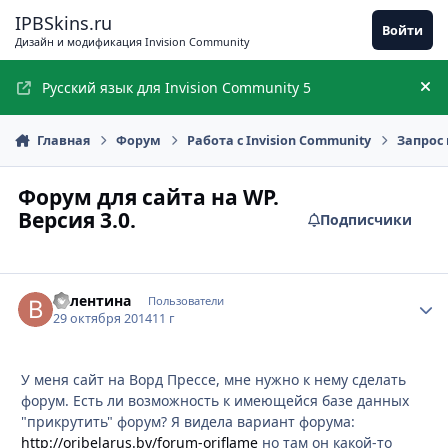
Перейти к содержимому
IPBSkins.ru
Войти
Дизайн и модификация Invision Community
Русский язык для Invision Community 5
Ск
Главная
Форум
Работа с Invision Community
Запрос 
Форум для сайта на WP.
Версия 3.0.
Подписчики
Валентина
Стати
Пользователи
29 октября 2014
11 г
У меня сайт на Ворд Прессе, мне нужно к нему сделать
форум. Есть ли возможность к имеющейся базе данных
"прикрутить" форум? Я видела вариант форума:
http://oribelarus.by/forum-oriflame
но там он какой-то