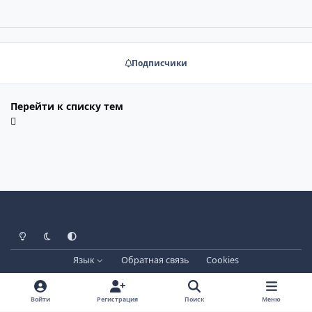
Подписчики
Перейти к списку тем
Светлый режим
Тёмный режим
Системные настройки
Язык
Обратная связь
Cookies
Лицензия зарегистрирована на IPBSkins.ru
Powered by
Invision Community
Войти
Регистрация
Поиск
Меню