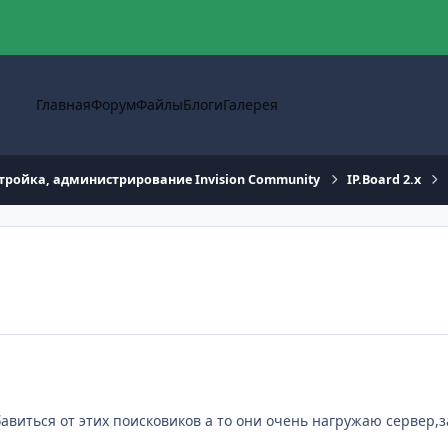
Главная
Форум
Файлы
Блоги
Галерея
тройка, администрирование Invision Community
IP.Board 2.x
авиться от этих поисковиков а то они очень нагружаю сервер,з