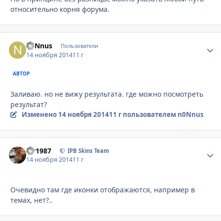
относительно корня форума.
n0Nnus
Стати
Пользователи
14 ноября 2014
11 г
АВТОР
Заливаю. но не вижу результата. где можно посмотреть
результат?
Изменено
14 ноября 2014
11 г
пользователем n0Nnus
siv1987
Стати
IPB Skins Team
14 ноября 2014
11 г
Очевидно там где иконки отображаются, например в
темах, нет?..