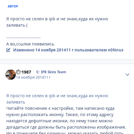
АВТОР
Я просто не селен в ipb и не знаю,куда их нужно
заливать (
-----------------------
А во,ссылки появились
Изменено
14 ноября 2014
11 г
пользователем n0Nnus
siv1987
Стати
IPB Skins Team
14 ноября 2014
11 г
Я просто не селен в ipb и не знаю,куда их нужно
заливать
Читайте пояснение к настройке, там написано куда
нужно расположить иконку. Также, по этому адресу
находятся дефолтные иконки, по нему тоже можно
догадаться где должны быть расположены изображения.
Но в принципе без разницы, можно указать любой путь