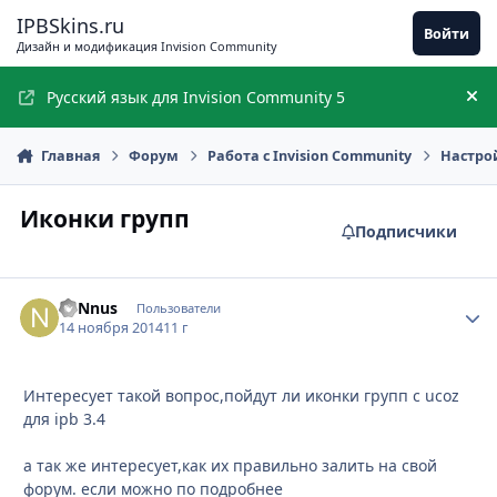
Перейти к содержимому
IPBSkins.ru
Войти
Дизайн и модификация Invision Community
Русский язык для Invision Community 5
Ск
Главная
Форум
Работа с Invision Community
Настро
Иконки групп
Подписчики
n0Nnus
Стати
Пользователи
14 ноября 2014
11 г
Интересует такой вопрос,пойдут ли иконки групп с ucoz
для ipb 3.4
а так же интересует,как их правильно залить на свой
форум. если можно по подробнее