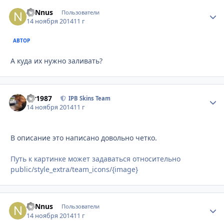
n0Nnus
Стати
Пользователи
14 ноября 2014
11 г
АВТОР
А куда их нужно заливать?
siv1987
Стати
IPB Skins Team
14 ноября 2014
11 г
В описание это написано довольно четко.
Путь к картинке может задаваться относительно
public/style_extra/team_icons/{image}
n0Nnus
Стати
Пользователи
14 ноября 2014
11 г