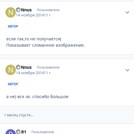
n0Nnus
Стати
Пользователи
14 ноября 2014
11 г
АВТОР
если так,то не получается(
Показывает сломанное изображение.
n0Nnus
Стати
Пользователи
14 ноября 2014
11 г
АВТОР
а не) все ок. спасибо большое
1 месяц спустя...
RRR1
Стати
Пользователи