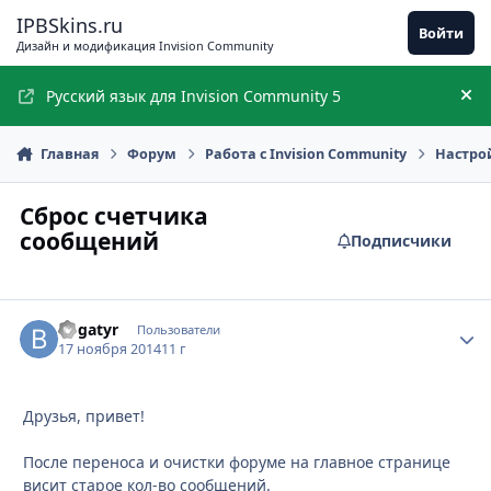
Перейти к содержимому
IPBSkins.ru
Войти
Дизайн и модификация Invision Community
Русский язык для Invision Community 5
Ск
Главная
Форум
Работа с Invision Community
Настро
Сброс счетчика
сообщений
Подписчики
Bogatyr
Стати
Пользователи
17 ноября 2014
11 г
Друзья, привет!
После переноса и очистки форуме на главное странице
висит старое кол-во сообщений.