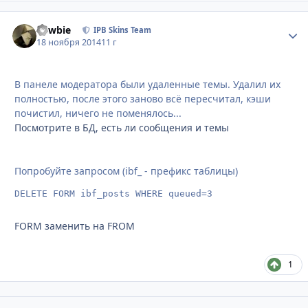
newbie
Стати
IPB Skins Team
18 ноября 2014
11 г
В панеле модератора были удаленные темы. Удалил их
полностью, после этого заново всё пересчитал, кэши
почистил, ничего не поменялось...
Посмотрите в БД, есть ли сообщения и темы
Попробуйте запросом (ibf_ - префикс таблицы)
DELETE FORM ibf_posts WHERE queued=3
FORM заменить на FROM
1