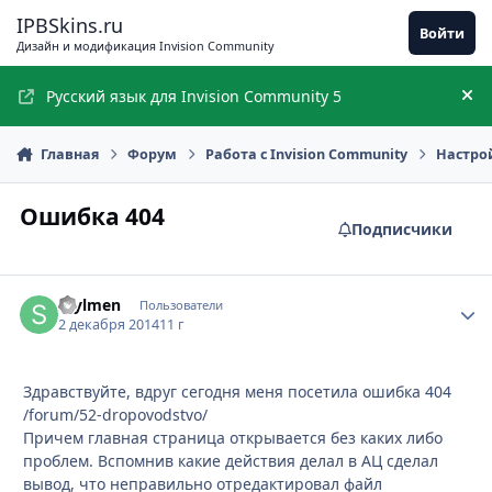
Перейти к содержимому
IPBSkins.ru
Войти
Дизайн и модификация Invision Community
Русский язык для Invision Community 5
Ск
Главная
Форум
Работа с Invision Community
Настро
Ошибка 404
Подписчики
Stylmen
Стати
Пользователи
2 декабря 2014
11 г
Здравствуйте, вдруг сегодня меня посетила ошибка 404
/forum/52-dropovodstvo/
Причем главная страница открывается без каких либо
проблем. Вспомнив какие действия делал в АЦ сделал
вывод, что неправильно отредактировал файл