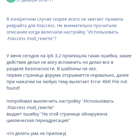
31 декабря 2014
11 г
В конкретном случае скорее всего не хватает правила
реврайта для htaccess. Не внимательно прочитали
описания когда включали настройку "Использовать
.htaccess mod_rewrite"?
У меня сегодня на ipb 3.2 произошла такая ошибка, какие
действия делал не могу вспомнить но делал все в
разделе Безопасности. В шаблоны не лез.
первая страница форума открывается нормально, далее
при нажатии на любую тему вылетает Error 404! File not
found!
попробовал выключить настройку "Использовать
.htaccess mod_rewrite"
выдает ошибку "На этой странице обнаружена
циклическая переадресация"
что делать ума не приложу(