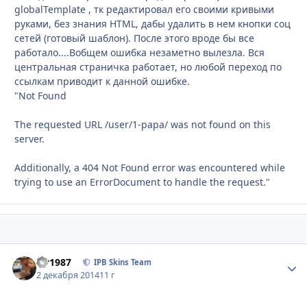
globalTemplate , тк редактировал его своими кривыми
руками, без знания HTML, дабы удалить в нем кнопки соц
сетей (готовый шаблон). После этого вроде бы все
работало....Вобщем ошибка незаметно вылезла. Вся
центральная страничка работает, но любой переход по
ссылкам приводит к данной ошибке.
"Not Found
The requested URL /user/1-papa/ was not found on this
server.
Additionally, a 404 Not Found error was encountered while
trying to use an ErrorDocument to handle the request."
siv1987
Стати
IPB Skins Team
2 декабря 2014
11 г