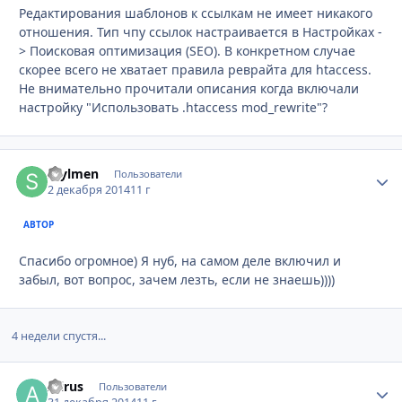
Редактирования шаблонов к ссылкам не имеет никакого
отношения. Тип чпу ссылок настраивается в Настройках -
> Поисковая оптимизация (SEO). В конкретном случае
скорее всего не хватает правила реврайта для htaccess.
Не внимательно прочитали описания когда включали
настройку "Использовать .htaccess mod_rewrite"?
Stylmen
Стати
Пользователи
2 декабря 2014
11 г
АВТОР
Спасибо огромное) Я нуб, на самом деле включил и
забыл, вот вопрос, зачем лезть, если не знаешь))))
4 недели спустя...
Alirus
Стати
Пользователи