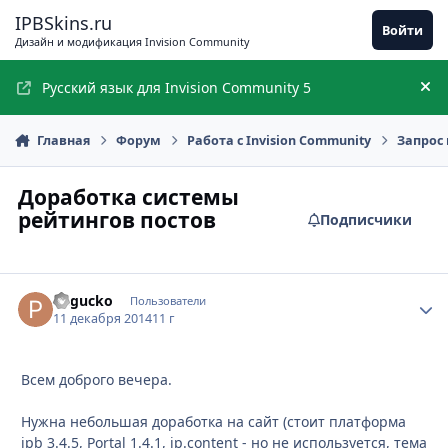
Перейти к содержимому
IPBSkins.ru
Войти
Дизайн и модификация Invision Community
Русский язык для Invision Community 5
Ск
Главная
Форум
Работа с Invision Community
Запрос 
Доработка системы
рейтингов постов
Подписчики
Pegucko
Стати
Пользователи
11 декабря 2014
11 г
Всем доброго вечера.
Нужна небольшая доработка на сайт (стоит платформа
ipb 3.4.5, Portal 1.4.1, ip.content - но не используется, тема