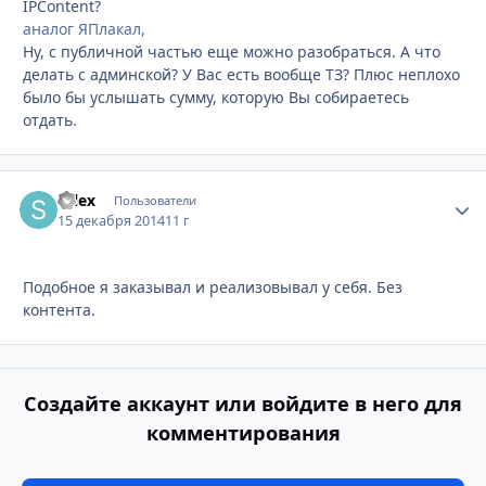
IPContent?
аналог ЯПлакал,
Ну, с публичной частью еще можно разобраться. А что
делать с админской? У Вас есть вообще ТЗ? Плюс неплохо
было бы услышать сумму, которую Вы собираетесь
отдать.
salex
Стати
Пользователи
15 декабря 2014
11 г
Подобное я заказывал и реализовывал у себя. Без
контента.
Создайте аккаунт или войдите в него для
комментирования