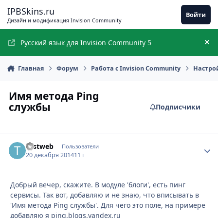
Перейти к содержимому
IPBSkins.ru
Войти
Дизайн и модификация Invision Community
Русский язык для Invision Community 5
Ск
Главная
Форум
Работа с Invision Community
Настро
Имя метода Ping
службы
Подписчики
Testweb
Стати
Пользователи
20 декабря 2014
11 г
Добрый вечер, скажите. В модуле 'блоги', есть пинг
сервисы. Так вот, добавляю и не знаю, что вписывать в
'Имя метода Ping службы'. Для чего это поле, на примере
добавляю я ping.blogs.yandex.ru