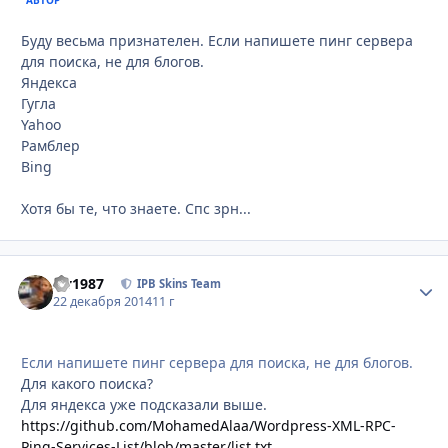
Буду весьма признателен. Если напишете пинг сервера
для поиска, не для блогов.
Яндекса
Гугла
Yahoo
Рамблер
Bing
Хотя бы те, что знаете. Спс зрн...
siv1987
Стати
IPB Skins Team
22 декабря 2014
11 г
Если напишете пинг сервера для поиска, не для блогов.
Для какого поиска?
Для яндекса уже подсказали выше.
https://github.com/MohamedAlaa/Wordpress-XML-RPC-
Ping-Services-List/blob/master/list.txt