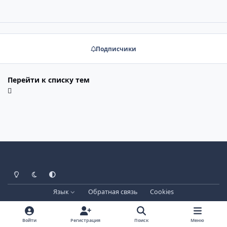
Подписчики
Перейти к списку тем
Светлый режим
Тёмный режим
Системные настройки
Язык
Обратная связь
Cookies
Лицензия зарегистрирована на IPBSkins.ru
Powered by
Invision Community
Войти
Регистрация
Поиск
Меню