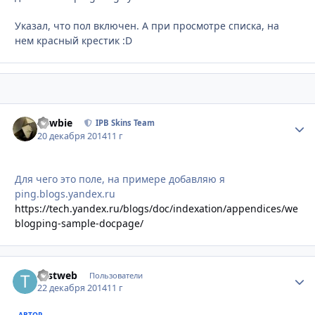
Указал, что пол включен. А при просмотре списка, на
нем красный крестик :D
newbie
Стати
IPB Skins Team
20 декабря 2014
11 г
Для чего это поле, на примере добавляю я
ping.blogs.yandex.ru
https://tech.yandex.ru/blogs/doc/indexation/appendices/we
blogping-sample-docpage/
Testweb
Стати
Пользователи
22 декабря 2014
11 г
АВТОР