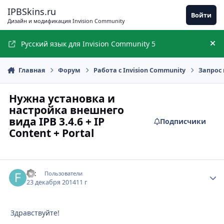
Перейти к содержимому
IPBSkins.ru
Войти
Дизайн и модификация Invision Community
Русский язык для Invision Community 5
Ск
Главная
Форум
Работа с Invision Community
Запрос 
Нужна установка и
настройка внешнего
вида IPB 3.4.6 + IP
Подписчики
Content + Portal
fzz
Стати
Пользователи
23 декабря 2014
11 г
Здравствуйте!