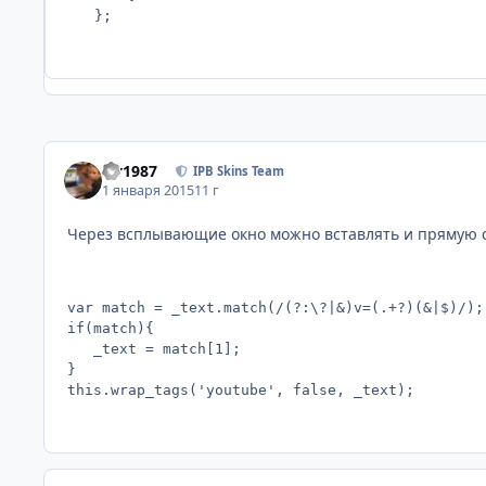
   };
siv1987
IPB Skins Team
1 января 2015
11 г
Через всплывающие окно можно вставлять и прямую с
var match = _text.match(/(?:\?|&)v=(.+?)(&|$)/);

if(match){

   _text = match[1];

}
