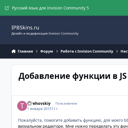
Перейти к содержимому
Русский язык для Invision Community 5
IPBSkins.ru
Дизайн и модификация Invision Community
Главная
Форум
Работа с Invision Community
Нас
Добавление функции в JS
terehovskiy
Пользователи
1 января 2015
11 г
Пожалуйста, помогите добавить функцию, для моего b
визуальном редакторе. Мне нужно переделать эту фун