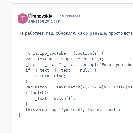
terehovskiy
Пользователи
3 января 2015
11 г
Не работает. Кеш обновлял. Как и раньше, просто вста
	this.ipb_youtube = function(e) {

   var _text = this.get_selection();

   _text = _text ? _text : prompt('Enter youtube
   if (!_text || _text == null) {

       return false;

   }

   var match = _text.match(/(?:\?|&)v=(.+?)(&|$)/
   if(match){

       _text = match[1];

   }

   this.wrap_tags('youtube', false, _text);

};