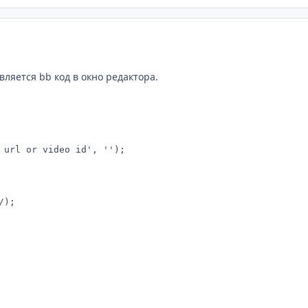
вляется bb код в окно редактора.
 url or video id', '');

);
