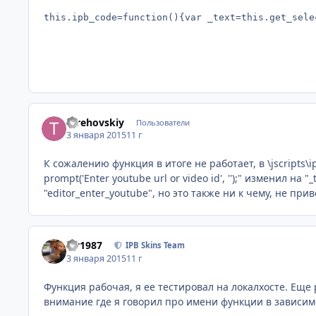
this.ipb_code=function(){var _text=this.get_sele
terehovskiy
Пользователи
3 января 2015
11 г
К сожалению функция в итоге не работает, в \jscripts\ips_t
prompt('Enter youtube url or video id', '');" изменил на "_
"editor_enter_youtube", но это также ни к чему, не при
siv1987
IPB Skins Team
3 января 2015
11 г
Функция рабочая, я ее тестировал на локалхосте. Еще
внимание где я говорил про имени функции в зависимо