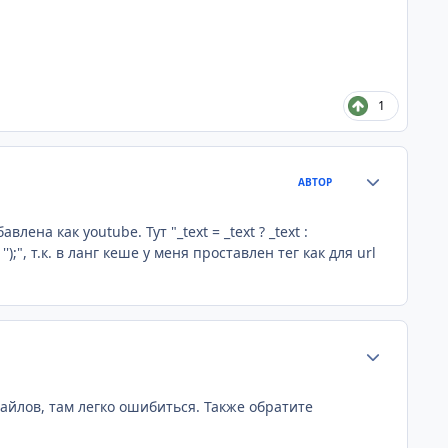
1
Статистика а
АВТОР
влена как youtube. Тут "_text = _text ? _text :
, '');", т.к. в ланг кеше у меня проставлен тег как для url
Статистика а
айлов, там легко ошибиться. Также обратите