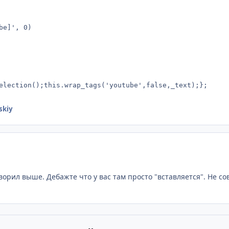
e]', 0)

election();this.wrap_tags('youtube',false,_text);};
skiy
орил выше. Дебажте что у вас там просто "вставляется". Не с