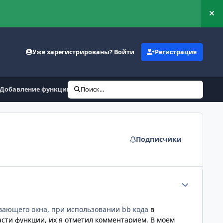
Ск
Уже зарегистрированы? Войти
Регистрация
Добавление функции в JS
Поиск...
Подписчики
Статистика а
ывающего окна, при использовании bb кода
в
сти функции, их я отметил комментарием. В моем