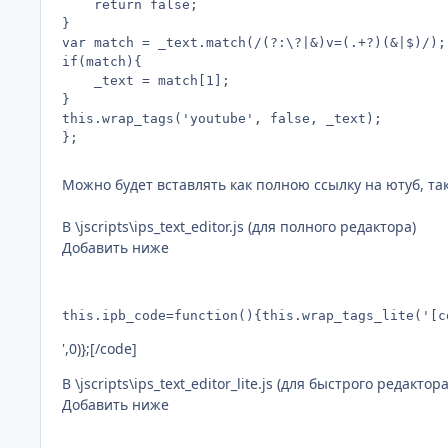
	return false;

}

var match = _text.match(/(?:\?|&)v=(.+?)(&|$)/);

if(match){

	_text = match[1];

}

this.wrap_tags('youtube', false, _text);

Можно будет вставлять как полною ссылку на ютуб, так
В \jscripts\ips_text_editor.js (для полного редактора)
Добавить ниже
this.ipb_code=function(){this.wrap_tags_lite('[c
',0)};[/code]
В \jscripts\ips_text_editor_lite.js (для быстрого редактора
Добавить ниже