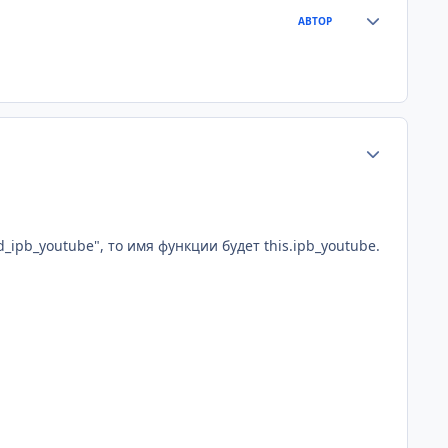
Статистика а
АВТОР
Статистика а
d_ipb_youtube", то имя функции будет this.ipb_youtube.