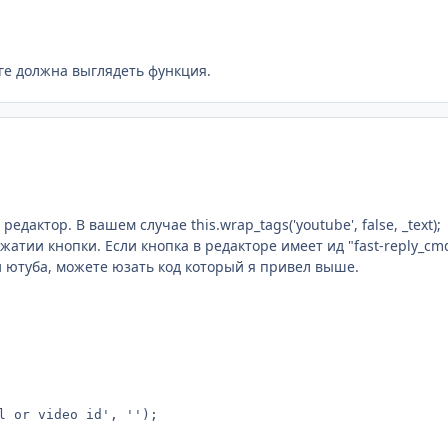
оге должна выглядеть функция.
дактор. В вашем случае this.wrap_tags('youtube', false, _text);
ажатии кнопки. Если кнопка в редакторе имеет ид "fast-reply_cm
 ютуба, можете юзать код который я привел выше.
l or video id', '');
