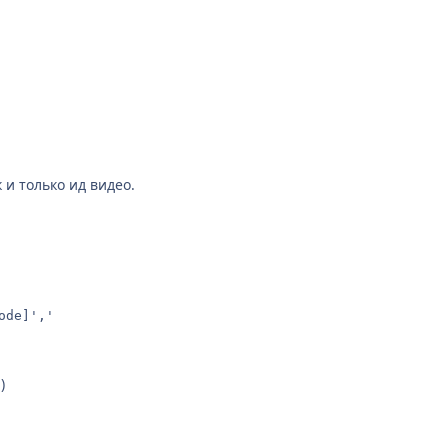
 и только ид видео.
ode]','
)