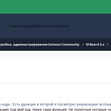
Главная
Форум
Файлы
Блоги
Галерея
тройка, администрирование Invision Community
IP.Board 2.x
b кода . Есть функция в которой я посмотрел реализацию вспл
кцию под мой код. Ниже сама функция. Не понятные которые ча