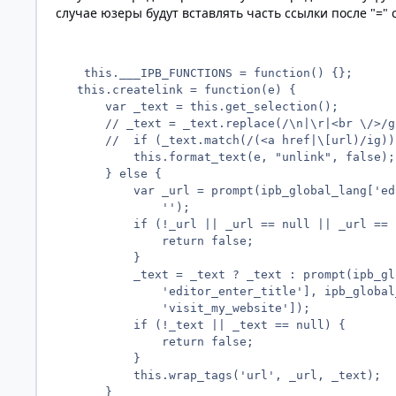
случае юзеры будут вставлять часть ссылки после "=" 
    this.___IPB_FUNCTIONS = function() {};

   this.createlink = function(e) {

       var _text = this.get_selection();

       // _text = _text.replace(/\n|\r|<br \/>/g,
       //  if (_text.match(/(<a href|\[url)/ig)) 
           this.format_text(e, "unlink", false);

       } else {

           var _url = prompt(ipb_global_lang['ed
               '');

           if (!_url || _url == null || _url == '
               return false;

           }

           _text = _text ? _text : prompt(ipb_gl
               'editor_enter_title'], ipb_global_
               'visit_my_website']);

           if (!_text || _text == null) {

               return false;

           }

           this.wrap_tags('url', _url, _text);

       }
