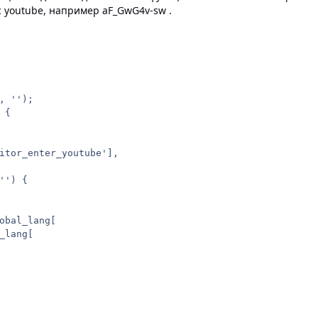
с youtube, например aF_GwG4v-sw .
 '');

{

itor_enter_youtube'],

') {

obal_lang[

lang[
