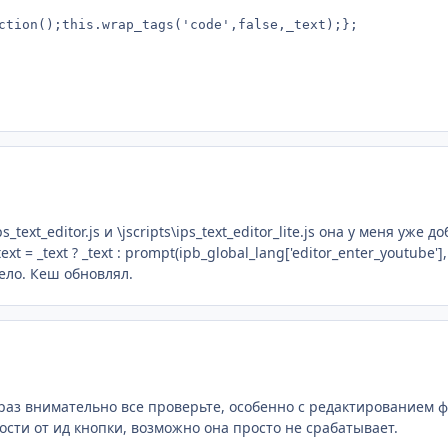
ction();this.wrap_tags('code',false,_text);};
ext_editor.js и \jscripts\ips_text_editor_lite.js она у меня уже доба
text = _text ? _text : prompt(ipb_global_lang['editor_enter_youtube']
вело. Кеш обновлял.
 раз внимательно все проверьте, особенно с редактированием ф
сти от ид кнопки, возможно она просто не срабатывает.