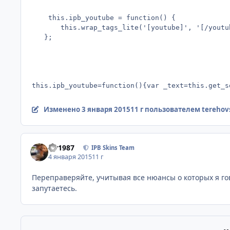
    this.ipb_youtube = function() {

       this.wrap_tags_lite('[youtube]', '[/youtub
   };
this.ipb_youtube=function(){var _text=this.get_s
Изменено
3 января 2015
11 г
пользователем terehov
siv1987
IPB Skins Team
4 января 2015
11 г
Переправеряйте, учитывая все нюансы о которых я гов
запутаетесь.