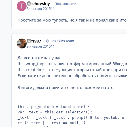
terehovskiy
Пользователи
3 января 2015
11 г
Простите за мою тупость, но я так и не понял как в ит
siv1987
IPB Skins Team
3 января 2015
11 г
Да все также как у вас.
this.wrap_tags - вставляет отформатированный ббкод в ре
this.createlink - это функция которая отработает при н
Если хотите дополнительно обработать прямые ссылки
В итоге должно получится нечто похожее на это:
this.ipb_youtube = function(e) {

var _text = this.get_selection();

_text = _text ? _text : prompt('Enter youtube ur
if (!_text || _text == null) {
