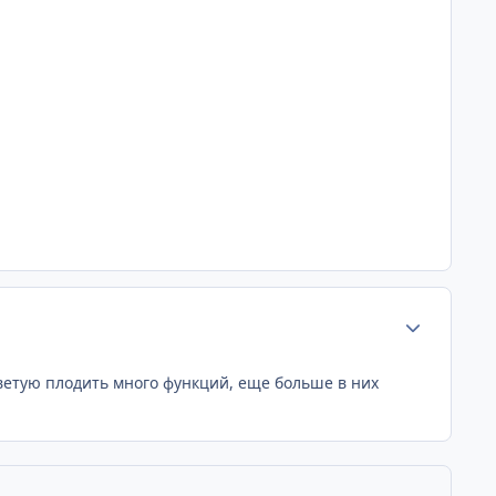
Статистика а
оветую плодить много функций, еще больше в них