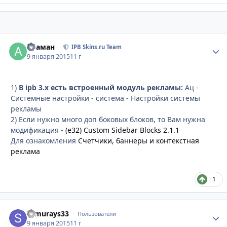
Атаман
Стати
IPB Skins.ru Team
9 января 2015
11 г
1)
В ipb 3.x есть встроенный модуль рекламы:
Ац -
Системные настройки - система - Настройки системы
рекламы
2) Если нужно много доп боковых блоков, то Вам нужна
модификация -
(e32) Custom Sidebar Blocks 2.1.1
Для ознакомления
Счетчики, баннеры и контекстная
реклама
1
samurays33
Стати
Пользователи
9 января 2015
11 г