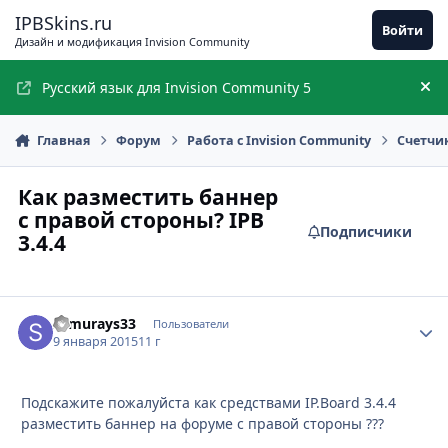
Перейти к содержимому
IPBSkins.ru
Войти
Дизайн и модификация Invision Community
Русский язык для Invision Community 5
Ск
Главная
Форум
Работа с Invision Community
Счетчи
Как разместить баннер
с правой стороны? IPB
Подписчики
3.4.4
samurays33
Стати
Пользователи
9 января 2015
11 г
Подскажите пожалуйста как средствами IP.Board 3.4.4
разместить баннер на форуме с правой стороны ???