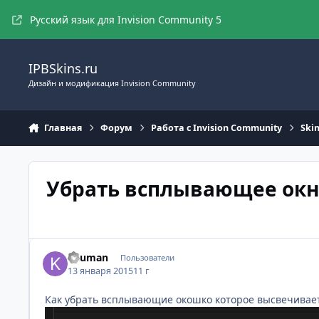
Перейти к содержимому
Русский язык для Invision Community 5
IPBSkins.ru
Дизайн и модификация Invision Community
Главная
Форум
Работа с Invision Community
Ski
Убрать всплывающее окно
Kauman
Пользователи
13 января 2015
11 г
Как убрать всплывающие окошко которое высвечивает