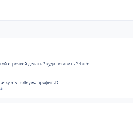
й строчкой делать ? куда вставить ? :huh:
очку эту :rolleyes: профит :D
ca