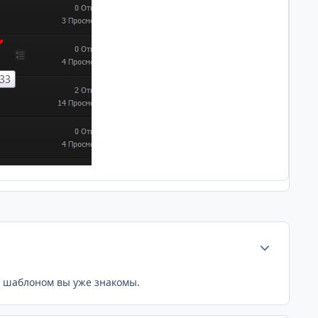
Статистика а
им шаблоном вы уже знакомы.