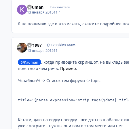
Kauman
Пользователи
13 января 2015
11 г
Я не понимаю где и что искать, скажите подробнее по
siv1987
IPB Skins Team
13 января 2015
11 г
, когда приводите скриншот, не выкладыва
@Kauman
понятно о чем речь.
Пример
.
%шаблон% -> Список тем форума -> topic
title='{parse expression="strip_tags($data['titl
Кстати, даю
на водку
наводку - все даты в шаблонах ка
уже смотрите - нужны они вам в этом месте или нет.