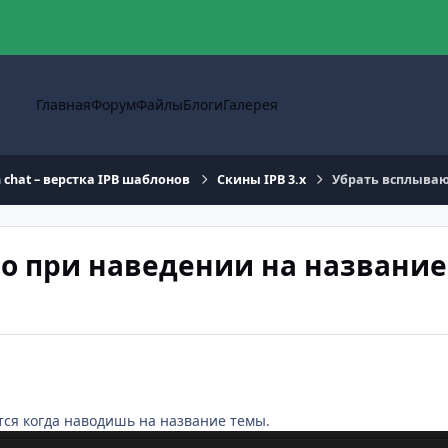
Главная
Форум
Файлы
Блоги
Галерея
n chat – верстка IPB шаблонов
Скины IPB 3.x
Убрать всплываю
 при наведении на название 
ся когда наводишь на название темы.