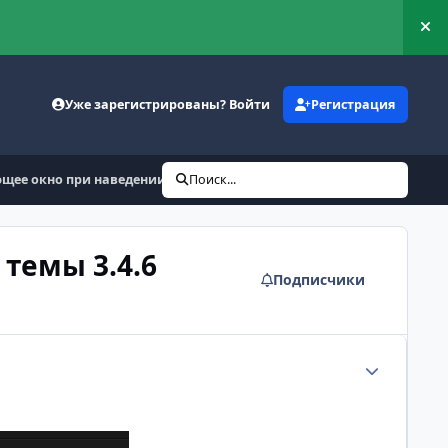
Ск
Уже зарегистрированы? Войти
Регистрация
щее окно при наведении на название темы 3.4.6
Поиск...
темы 3.4.6
Подписчики
Статистика а