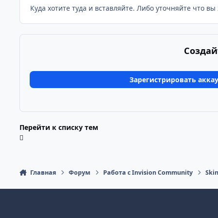
Куда хотите туда и вставляйте. Либо уточняйте что вы 
Создай
Зарегистрировать акка
Перейти к списку тем
Главная
Форум
Работа с Invision Community
Ski
Светлый режим
Тёмный режим
Системные настройки