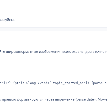
жалуйста.
йте широкоформатные изображения всего экрана, достаточно н
e'])"} {$this->lang->words['topic_started_on']} {parse d
к правило форматируются через выражение {parse date=. Может