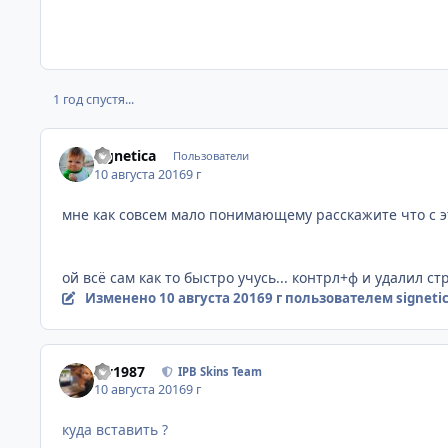
1 год спустя...
signetica
Пользователи
10 августа 2016
9 г
мне как совсем мало понимающему расскажите что с это
ой всё сам как то быстро учусь... контрл+ф и удалил стр
Изменено
10 августа 2016
9 г
пользователем signeti
siv1987
IPB Skins Team
10 августа 2016
9 г
куда вставить ?