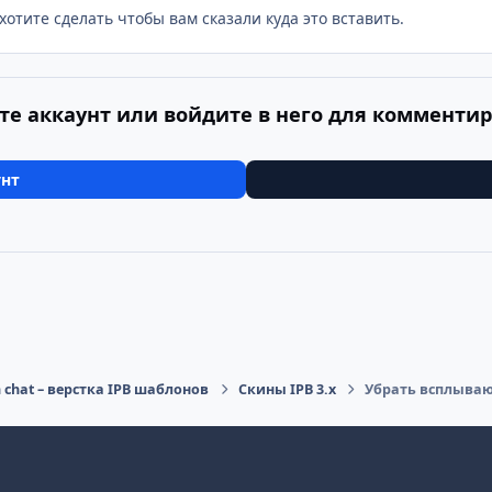
хотите сделать чтобы вам сказали куда это вставить.
те аккаунт или войдите в него для комменти
унт
n chat – верстка IPB шаблонов
Скины IPB 3.x
Убрать всплываю