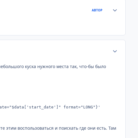
Статистика а
АВТОР
Статистика а
ебольшого куска нужного места так, что-бы было
ate="$data['start_date']" format="LONG"}'
е этим воспользоваться и поискать где они есть. Там