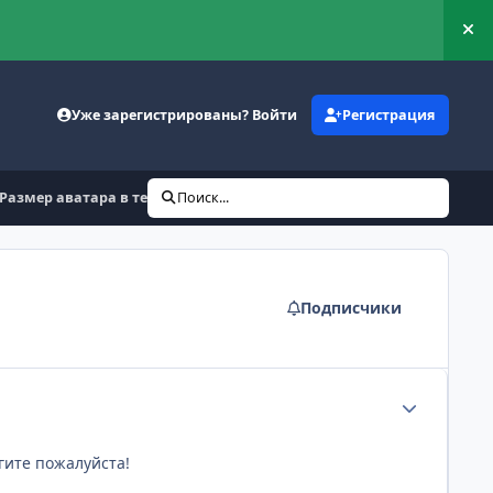
Ск
Уже зарегистрированы? Войти
Регистрация
Размер аватара в темах
Поиск...
Подписчики
Статистика а
гите пожалуйста!