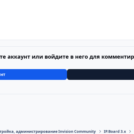
те аккаунт или войдите в него для комменти
унт
тройка, администрирование Invision Community
IP.Board 3.x