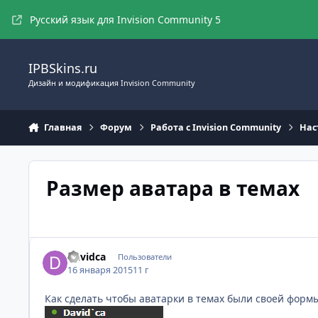
Перейти к содержимому
Русский язык для Invision Community 5
IPBSkins.ru
Дизайн и модификация Invision Community
Главная
Форум
Работа с Invision Community
Нас
Размер аватара в темах
Davidca
Пользователи
16 января 2015
11 г
Как сделать чтобы аватарки в темах были своей формы