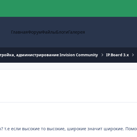
Главная
Форум
Файлы
Блоги
Галерея
тройка, администрирование Invision Community
IP.Board 3.x
? т.е если высокие то высокие, широкие значит широкие. Помо