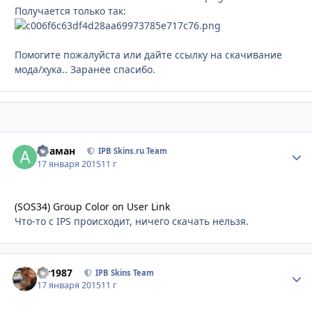
Получается только так:
Помогите пожалуйста или дайте ссылку на скачивание
мода/хука.. Заранее спасибо.
Атаман
Стати
IPB Skins.ru Team
17 января 2015
11 г
(SOS34) Group Color on User Link
Что-то с IPS происходит, ничего скачать нельзя.
siv1987
Стати
IPB Skins Team
17 января 2015
11 г