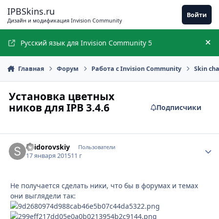
Перейти к содержимому
IPBSkins.ru
Войти
Дизайн и модификация Invision Community
Русский язык для Invision Community 5
Ск
Главная
Форум
Работа с Invision Community
Skin ch
Установка цветных
ников для IPB 3.4.6
Подписчики
#Sidorovskiy
Стати
Пользователи
17 января 2015
11 г
Не получается сделать ники, что бы в форумах и темах
они выглядели так: