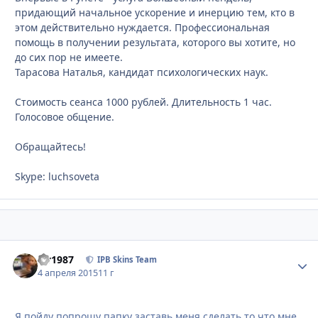
придающий начальное ускорение и инерцию тем, кто в
этом действительно нуждается. Профессиональная
помощь в получении результата, которого вы хотите, но
до сих пор не имеете.
Тарасова Наталья, кандидат психологических наук.
Стоимость сеанса 1000 рублей. Длительность 1 час.
Голосовое общение.
Обращайтесь!
Skype: luchsoveta
siv1987
Стати
IPB Skins Team
4 апреля 2015
11 г
Я пойду попрошу папку заставь меня сделать то что мне