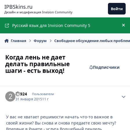
Перейти к содержимому
IPBSkins.ru
Войти
Дизайн и модификация Invision Community
Русский язык для Invision Community 5
Ск
Главная
Форум
Свободное обсуждение любых пробле
Когда лень не дает
делать правильные
Подписчики
шаги - есть выход!
22924
Стати
Пользователи
31 января 2015
11 г
У вас не хватает решимости начать что-то важное в
своей жизни? Вы снова и снова предаете свою мечту?
Впервые в Рунете - услуга Волшебный пендель,