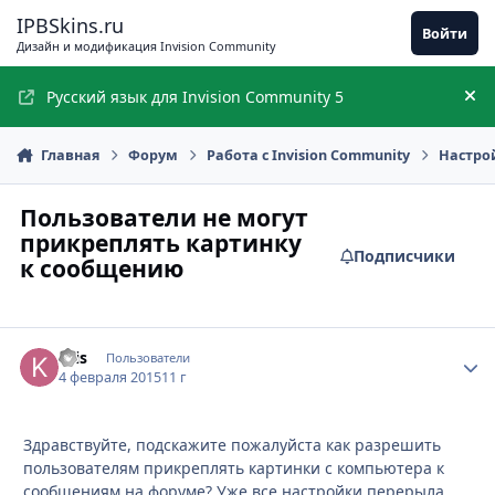
Перейти к содержимому
IPBSkins.ru
Войти
Дизайн и модификация Invision Community
Русский язык для Invision Community 5
Ск
Главная
Форум
Работа с Invision Community
Настро
Пользователи не могут
прикреплять картинку
Подписчики
к сообщению
Kris
Стати
Пользователи
4 февраля 2015
11 г
Здравствуйте, подскажите пожалуйста как разрешить
пользователям прикреплять картинки с компьютера к
сообщениям на форуме? Уже все настройки перерыла,