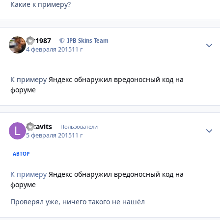
Какие к примеру?
siv1987
Стати
IPB Skins Team
4 февраля 2015
11 г
К примеру
Яндекс обнаружил вредоносный код на
форуме
lexavits
Стати
Пользователи
5 февраля 2015
11 г
АВТОР
К примеру
Яндекс обнаружил вредоносный код на
форуме
Проверял уже, ничего такого не нашёл