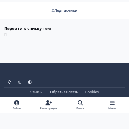
Подписчики
Перейти к списку тем
Светлый режим
Тёмный режим
Системные настройки
Язык
Обратная связь
Cookies
Лицензия зарегистрирована на IPBSkins.ru
Powered by
Invision Community
Войти
Регистрация
Поиск
Меню