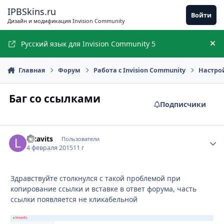
Перейти к содержимому
IPBSkins.ru
Войти
Дизайн и модификация Invision Community
Русский язык для Invision Community 5
Ск
Главная
Форум
Работа с Invision Community
Настро
Баг со ссылками
Подписчики
lexavits
Стати
Пользователи
4 февраля 2015
11 г
Здравствуйте столкнулся с такой проблемой при
копирование ссылки и вставке в ответ форума, часть
ссылки появляется не кликабельной