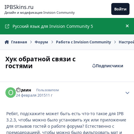
Перейти к содержимому
IPBSkins.ru
Войти
Дизайн и модификация Invision Community
Русский язык для Invision Community 5
Ск
Главная
Форум
Работа с Invision Community
Настро
Хук обратной связи с
гостями
Подписчики
Одмин
Стати
Пользователи
24 февраля 2015
11 г
Ребят, подскажите может быть есть что-то такое для IPB
3.2.3, чтобы можно было установить хук или приложение
для отзывов гостей о работе форума? Естественно с
премодерацией, чтобы можно было фильтровать мат и