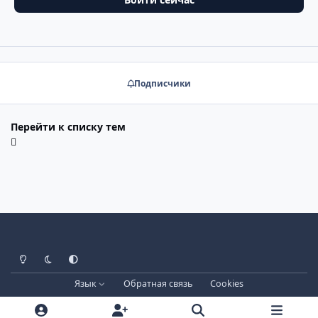
Подписчики
Перейти к списку тем
Светлый режим
Тёмный режим
Системные настройки
Язык
Обратная связь
Cookies
Лицензия зарегистрирована на IPBSkins.ru
Powered by
Invision Community