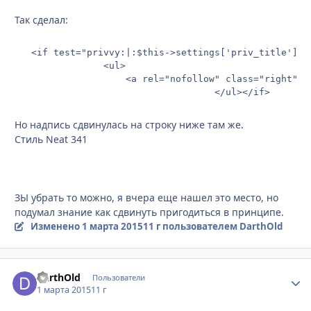
Так сделал:
   <if test="privvy:|:$this->settings['priv_title']">

				<ul>

					<a rel="nofollow" class="right" href='{parse url="app=core&module=global&section=privacy" template="privacy" seotitle="false" base="public"}'>{$this->settings['priv_title']}</a>

									</ul></if>
Но надпись сдвинулась на строку ниже там же.
Стиль Neat 341
ЗЫ убрать то можно, я вчера еще нашел это место, но
подумал знание как сдвинуть пригодиться в принципе.
Изменено
1 марта 2015
11 г
пользователем DarthOld
DarthOld
Стати
Пользователи
1 марта 2015
11 г