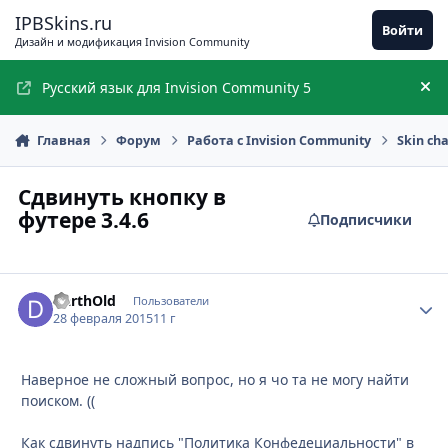
Перейти к содержимому
IPBSkins.ru
Войти
Дизайн и модификация Invision Community
Русский язык для Invision Community 5
Ск
Главная
Форум
Работа с Invision Community
Skin ch
Сдвинуть кнопку в
футере 3.4.6
Подписчики
DarthOld
Стати
Пользователи
28 февраля 2015
11 г
Наверное не сложный вопрос, но я чо та не могу найти
поиском. ((
Как сдвинуть надпись "Политика Конфедециальности" в