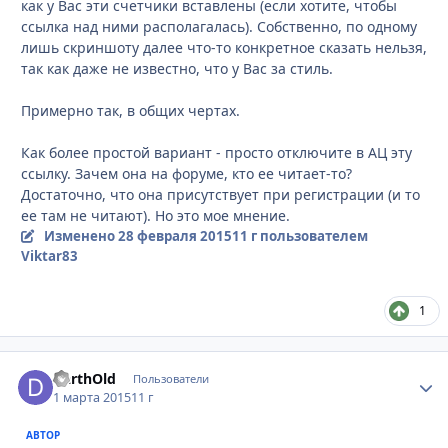
как у Вас эти счетчики вставлены (если хотите, чтобы
ссылка над ними располагалась). Собственно, по одному
лишь скриншоту далее что-то конкретное сказать нельзя,
так как даже не известно, что у Вас за стиль.
Примерно так, в общих чертах.
Как более простой вариант - просто отключите в АЦ эту
ссылку. Зачем она на форуме, кто ее читает-то?
Достаточно, что она присутствует при регистрации (и то
ее там не читают). Но это мое мнение.
Изменено
28 февраля 2015
11 г
пользователем
Viktar83
1
DarthOld
Стати
Пользователи
1 марта 2015
11 г
АВТОР