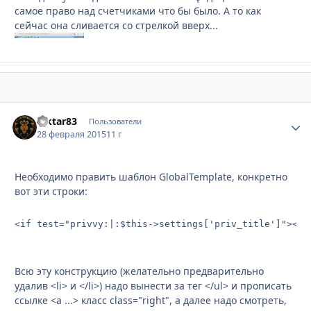
самое право над счетчиками что бы было. А то как
сейчас она сливается со стрелкой вверх...
Viktar83
Стати
Пользователи
28 февраля 2015
11 г
Необходимо править шаблон GlobalTemplate, конкретно
вот эти строки:
<if test="privvy:|:$this->settings['priv_title']"><li
Всю эту конструкцию (желательно предварительно
удалив <li> и </li>) надо вынести за тег </ul> и прописать
ссылке <a ...> класс class="right", а далее надо смотреть,