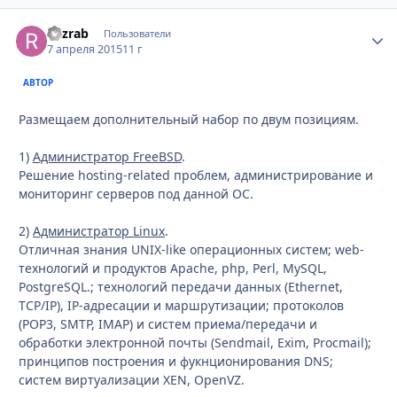
Razrab
Стати
Пользователи
7 апреля 2015
11 г
АВТОР
Размещаем дополнительный набор по двум позициям.
1)
Администратор FreeBSD
.
Решение hosting-related проблем, администрирование и
мониторинг серверов под данной ОС.
2)
Администратор Linux
.
Отличная знания UNIX-like операционных систем; web-
технологий и продуктов Apache, php, Perl, MySQL,
PostgreSQL.; технологий передачи данных (Ethernet,
TCP/IP), IP-адресации и маршрутизации; протоколов
(POP3, SMTP, IMAP) и систем приема/передачи и
обработки электронной почты (Sendmail, Exim, Procmail);
принципов построения и фукнционирования DNS;
систем виртуализации XEN, OpenVZ.