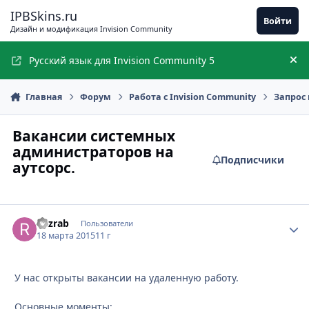
Перейти к содержимому
IPBSkins.ru
Войти
Дизайн и модификация Invision Community
Русский язык для Invision Community 5
Ск
Главная
Форум
Работа с Invision Community
Запрос 
Вакансии системных
администраторов на
Подписчики
аутсорс.
Razrab
Стати
Пользователи
18 марта 2015
11 г
У нас открыты вакансии на удаленную работу.
Основные моменты: