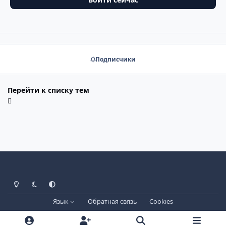
Подписчики
Перейти к списку тем
Светлый режим
Тёмный режим
Системные настройки
Язык
Обратная связь
Cookies
Лицензия зарегистрирована на IPBSkins.ru
Powered by
Invision Community