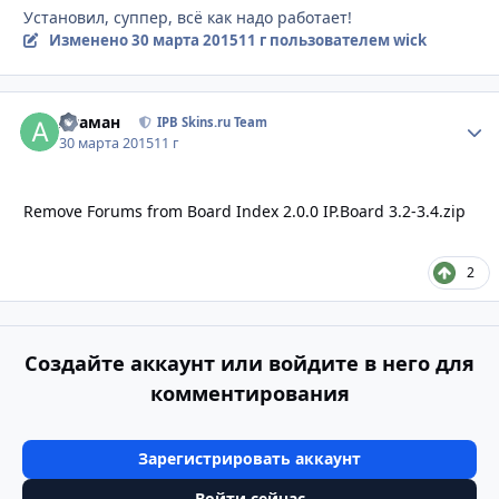
Установил, суппер, всё как надо работает!
Изменено
30 марта 2015
11 г
пользователем wick
Атаман
Стати
IPB Skins.ru Team
30 марта 2015
11 г
Remove Forums from Board Index 2.0.0 IP.Board 3.2-3.4.zip
2
Создайте аккаунт или войдите в него для
комментирования
Зарегистрировать аккаунт
Войти сейчас