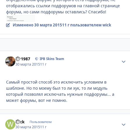
отображались ссылки подфорумов на главной странице
форума, но сами подфорумы оставлись? Спасибо!
Изменено
30 марта 2015
11 г
пользователем wick
siv1987
Стати
IPB Skins Team
30 марта 2015
11 г
Самый простой способ это исключить условием в
шаблоне. Но по моему был то ли хук, то ли модуль
который позволял исключать нужные подфорумы... а
может форумы, вот не помню.
wick
Стати
Пользователи
30 марта 2015
11 г