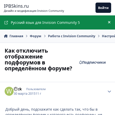
Перейти к содержимому
IPBSkins.ru
Войти
Дизайн и модификация Invision Community
Русский язык для Invision Community 5
Ск
Главная
Форум
Работа с Invision Community
Настро
Как отключить
отображение
подфорумов в
Подписчики
определённом форуме?
wick
Стати
Пользователи
30 марта 2015
11 г
Добрый день, подскажите как сделать так, что бы в
определённом форуме у которого есть подфорумы, не