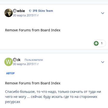
newbie
Стати
IPB Skins Team
30 марта 2015
11 г
Remove Forums from Board Index
1
wick
Стати
Пользователи
30 марта 2015
11 г
АВТОР
Remove Forums from Board Index
Спасибо большое, то что надо, только скачать от туда ни
чего не могу ... сейчас буду искать где то на сторонних
ресурсах