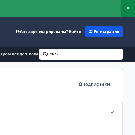
Ск
Уже зарегистрированы? Войти
Регистрация
аром для доп. полей
Поиск...
Подписчики
Статистика а