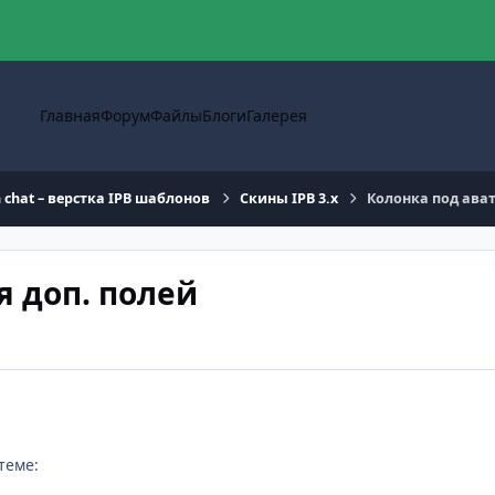
Главная
Форум
Файлы
Блоги
Галерея
n chat – верстка IPB шаблонов
Скины IPB 3.x
Колонка под ават
я доп. полей
теме: