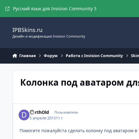
Перейти к содержимому
Русский язык для Invision Community 5
IPBSkins.ru
Дизайн и модификация Invision Community
Главная
Форум
Работа с Invision Community
Ski
Колонка под аватаром дл
DarthOld
Пользователи
5 апреля 2015
11 г
Помогите пожалуйста сделать колонку под аватаром в 