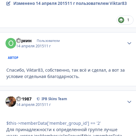
Изменено
14 апреля 2015
11 г
пользователем Viktar83
1
Одмин
Стати
Пользователи
14 апреля 2015
11 г
АВТОР
Спасибо, Viktar83, собственно, так всё и сделал, а вот за
условие отдельная благодарность.
siv1987
Стати
IPB Skins Team
14 апреля 2015
11 г
$this->memberData['member_group_id'] == '2'
Для принадлежности к определенной группе лучше
юзать метод ipsMember::isInGroup($this->memberData,