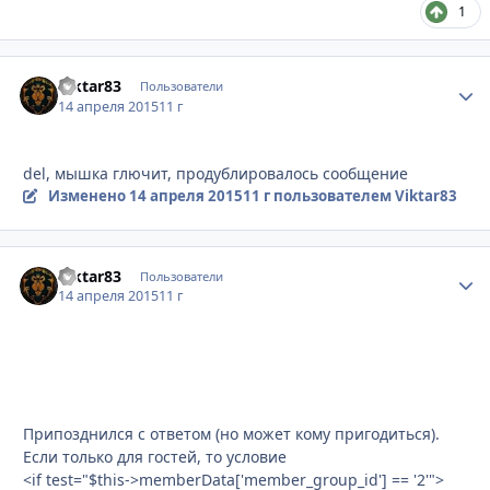
1
Viktar83
Стати
Пользователи
14 апреля 2015
11 г
del, мышка глючит, продублировалось сообщение
Изменено
14 апреля 2015
11 г
пользователем Viktar83
Viktar83
Стати
Пользователи
14 апреля 2015
11 г
Припозднился с ответом (но может кому пригодиться).
Если только для гостей, то условие
<if test="$this->memberData['member_group_id'] == '2'">