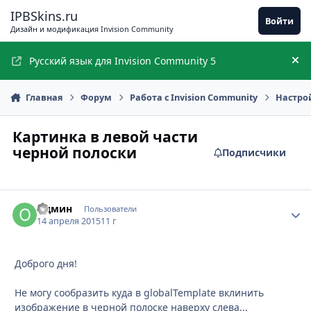
Перейти к содержимому
IPBSkins.ru
Войти
Дизайн и модификация Invision Community
Русский язык для Invision Community 5
Ск
Главная
Форум
Работа с Invision Community
Настро
Картинка в левой части
черной полоски
Подписчики
Одмин
Стати
Пользователи
14 апреля 2015
11 г
Доброго дня!
Не могу сообразить куда в globalTemplate вклинить
изображение в черной полоске наверху слева...