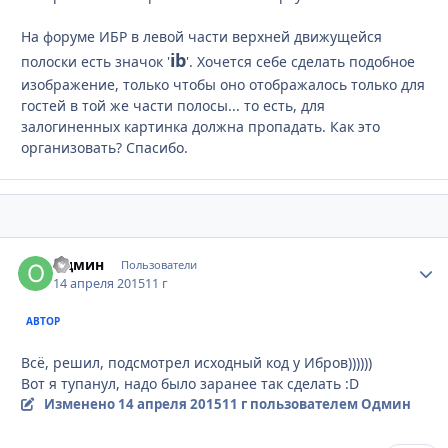
На форуме ИБР в левой части верхней движущейся
ib
полоски есть значок '
'. Хочется себе сделать подобное
изображение, только чтобы оно отображалось только для
гостей в той же части полосы... то есть, для
залогиненных картинка должна пропадать. Как это
организовать? Спасибо.
Одмин
Стати
Пользователи
14 апреля 2015
11 г
АВТОР
Всё, решил, подсмотрел исходный код у Ибров))))))
Вот я тупанул, надо было заранее так сделать :D
Изменено
14 апреля 2015
11 г
пользователем Одмин