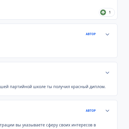
1
Статистика а
АВТОР
Статистика а
 высшей партийной школе ты получил красный диплом.
Статистика а
АВТОР
страции вы указываете сферу своих интересов в