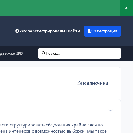
Ск
Уже зарегистрированы? Войти
Регистрация
движка IPB
Поиск...
Подписчики
Статистика а
вести структурировать обсуждения крайне сложно.
фера интересов с возможностью выборки. Мы такое