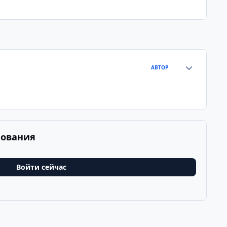
Статистика а
АВТОР
рования
Войти сейчас