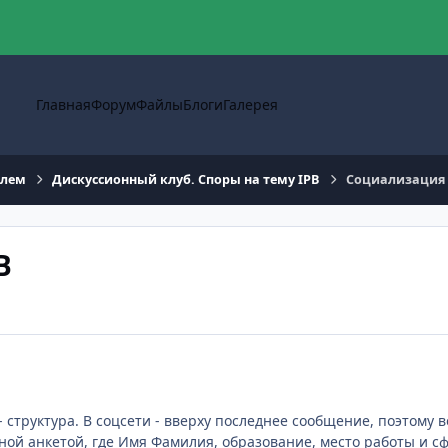
Главная
Форум
Файлы
Блоги
Галерея
блем
Дискуссионный клуб. Споры на тему IPB
Социализация 
B
структура. В соцсети - вверху последнее сообщение, поэтому 
ой анкетой, где Имя Фамилия, образование, место работы и с