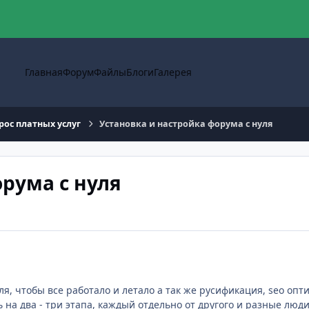
Главная
Форум
Файлы
Блоги
Галерея
рос платных услуг
Установка и настройка форума с нуля
орума с нуля
ля, чтобы все работало и летало а так же русификация, seo оп
на два - три этапа, каждый отдельно от другого и разные люди