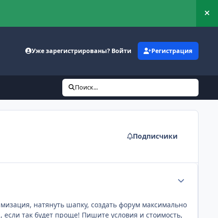
Ск
Уже зарегистрированы? Войти
Регистрация
Поиск...
Подписчики
Статистика а
тимизация, натянуть шапку, создать форум максимально
, если так будет проще! Пишите условия и стоимость,