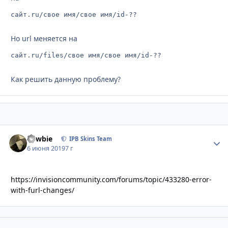
сайт.ru/свое имя/свое имя/id-??
Но url меняется на
сайт.ru/files/свое имя/свое имя/id-??
Как решить данную проблему?
newbie
Стати
IPB Skins Team
6 июня 2019
7 г
https://invisioncommunity.com/forums/topic/433280-error-
with-furl-changes/