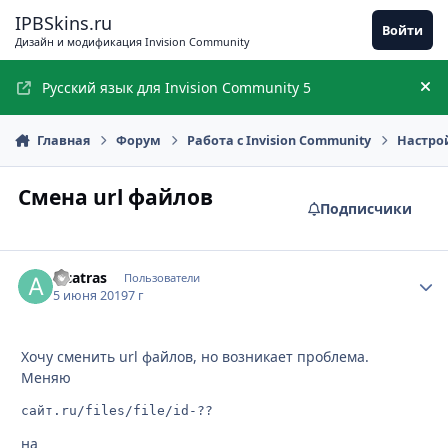
Перейти к содержимому
IPBSkins.ru
Войти
Дизайн и модификация Invision Community
Русский язык для Invision Community 5
Ск
Главная
Форум
Работа с Invision Community
Настро
Смена url файлов
Подписчики
alcatras
Стати
Пользователи
5 июня 2019
7 г
Хочу сменить url файлов, но возникает проблема.
Меняю
сайт.ru/files/file/id-??
на