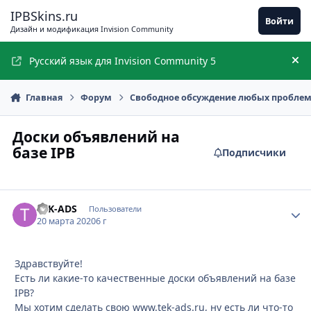
Перейти к содержимому
IPBSkins.ru
Войти
Дизайн и модификация Invision Community
Русский язык для Invision Community 5
Ск
Главная
Форум
Свободное обсуждение любых пробле
Доски объявлений на
базе IPB
Подписчики
TEK-ADS
Стати
Пользователи
20 марта 2020
6 г
Здравствуйте!
Есть ли какие-то качественные доски объявлений на базе
IPB?
Мы хотим сделать свою www.tek-ads.ru, ну есть ли что-то