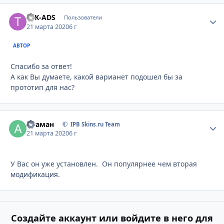
TEK-ADS
Стати
Пользователи
21 марта 2020
6 г
АВТОР
Спасибо за ответ!
А как Вы думаете, какой варианет подошел бы за
прототип для нас?
Атаман
Стати
IPB Skins.ru Team
21 марта 2020
6 г
У Вас он уже установлен. Он популярнее чем вторая
модификация.
Создайте аккаунт или войдите в него для