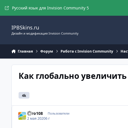
Перейти к содержимому
Русский язык для Invision Community 5
IPBSkins.ru
Дизайн и модификация Invision Community
Главная
Форум
Работа с Invision Community
Нас
Как глобально увеличить
4k
Zero108
Пользователи
2 мая 2020
6 г