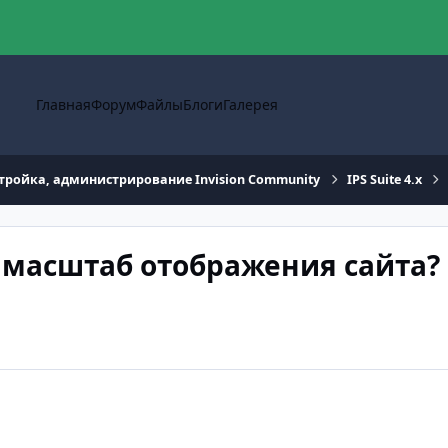
Главная
Форум
Файлы
Блоги
Галерея
тройка, администрирование Invision Community
IPS Suite 4.x
 масштаб отображения сайта?