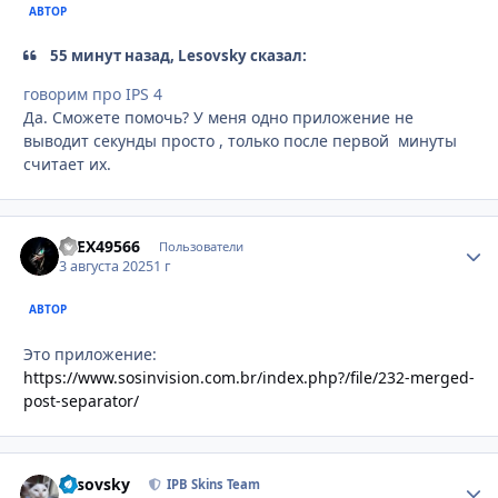
АВТОР
55 минут назад, Lesovsky сказал:
говорим про IPS 4
Да. Сможете помочь? У меня одно приложение не
выводит секунды просто , только после первой минуты
считает их.
aLEX49566
Стати
Пользователи
3 августа 2025
1 г
АВТОР
Это приложение:
https://www.sosinvision.com.br/index.php?/file/232-merged-
post-separator/
Lesovsky
Стати
IPB Skins Team