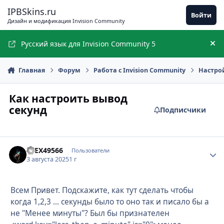
Перейти к содержимому
IPBSkins.ru
Войти
Дизайн и модификация Invision Community
Русский язык для Invision Community 5
Ск
Главная
Форум
Работа с Invision Community
Настро
Как настроить вывод
секунд
Подписчики
aLEX49566
Стати
Пользователи
3 августа 2025
1 г
Всем Привет. Подскажите, как тут сделать чтобы
когда 1,2,3 ... секунды было то оно так и писало бы а
не "Менее минуты"? Был бы признателен