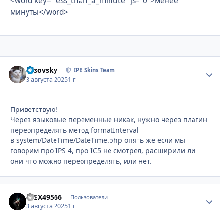
<word key="less_than_a_minute" js="0">менее
минуты</word>
Lesovsky
Стати
IPB Skins Team
3 августа 2025
1 г
Приветствую!
Через языковые переменные никак, нужно через плагин
переопределять метод formatInterval
в system/DateTime/DateTime.php опять же если мы
говорим про IPS 4, про IC5 не смотрел, расширили ли
они что можно переопределять, или нет.
aLEX49566
Стати
Пользователи
3 августа 2025
1 г