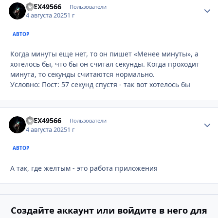
aLEX49566
Стати
Пользователи
4 августа 2025
1 г
АВТОР
Когда минуты еще нет, то он пишет «Менее минуты», а
хотелось бы, что бы он считал секунды. Когда проходит
минута, то секунды считаются нормально.
Условно: Пост: 57 секунд спустя - так вот хотелось бы
aLEX49566
Стати
Пользователи
4 августа 2025
1 г
АВТОР
А так, где желтым - это работа приложения
Создайте аккаунт или войдите в него для