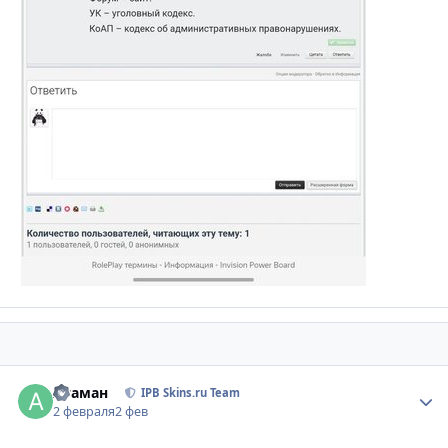
Атаман
Стати
IPB Skins.ru Team
2 февраля
2 фев