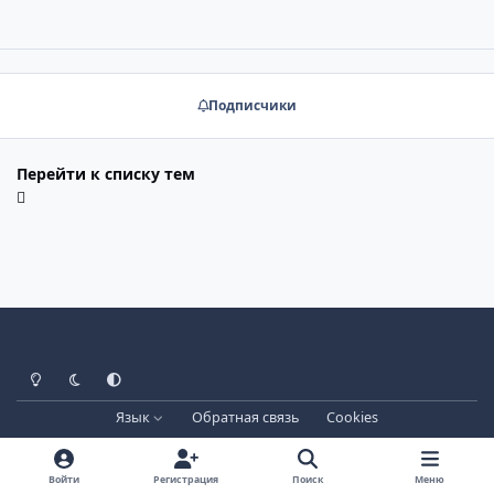
Подписчики
Перейти к списку тем
Светлый режим
Тёмный режим
Системные настройки
Язык
Обратная связь
Cookies
Лицензия зарегистрирована на IPBSkins.ru
Powered by
Invision Community
Войти
Регистрация
Поиск
Меню