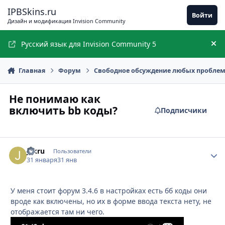
Перейти к содержимому
IPBSkins.ru
Войти
Дизайн и модификация Invision Community
Русский язык для Invision Community 5
Ск
Главная
Форум
Свободное обсуждение любых пробле
Не понимаю как
включить bb коды?
Подписчики
jakru
Стати
Пользователи
31 января
31 янв
У меня стоит форум 3.4.6 в настройках есть бб коды они
вроде как включены, но их в форме ввода текста нету, не
отображается там ни чего.