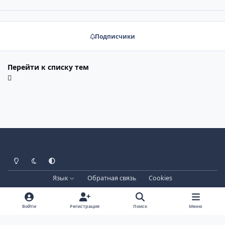
Подписчики
Перейти к списку тем
Светлый режим
Тёмный режим
Системные настройки
Язык
Обратная связь
Cookies
Лицензия зарегистрирована на IPBSkins.ru
Powered by
Invision Community
Войти
Регистрация
Поиск
Меню