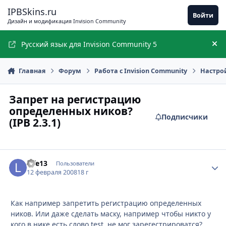
Перейти к содержимому
IPBSkins.ru
Войти
Дизайн и модификация Invision Community
Русский язык для Invision Community 5
Ск
Главная
Форум
Работа с Invision Community
Настро
Запрет на регистрацию
определенных ников?
Подписчики
(IPB 2.3.1)
Life13
Стати
Пользователи
12 февраля 2008
18 г
Как например запретить регистрацию определенных
ников. Или даже сделать маску, например чтобы никто у
кого в нике есть слово test, не мог зарегестрироватся?