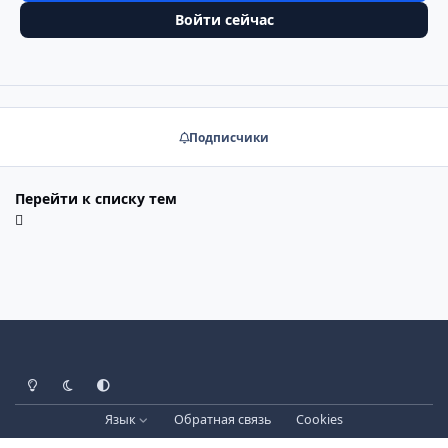
Войти сейчас
Подписчики
Перейти к списку тем
Светлый режим
Тёмный режим
Системные настройки
Язык
Обратная связь
Cookies
Лицензия зарегистрирована на IPBSkins.ru