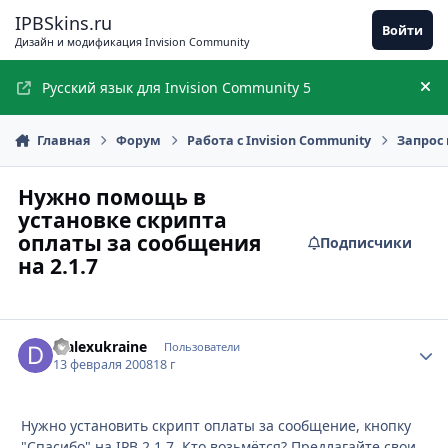
Перейти к содержимому
IPBSkins.ru
Войти
Дизайн и модификация Invision Community
Русский язык для Invision Community 5
Ск
Главная
Форум
Работа с Invision Community
Запрос 
Нужно помощь в
установке скрипта
оплаты за сообщения
Подписчики
на 2.1.7
djalexukraine
Стати
Пользователи
13 февраля 2008
18 г
Нужно установить скрипт оплаты за сообщение, кнопку
"Спасибо" на IPB 2.1.7. Кто возьмётся? Предлагайте свои