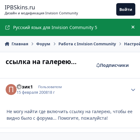
Перейти к содержимому
IPBSkins.ru
Войти
Дизайн и модификация Invision Community
Русский язык для Invision Community 5
Ск
Главная
Форум
Работа с Invision Community
Настро
ссылка на галерею...
Подписчики
пузик1
Стати
Пользователи
15 февраля 2008
18 г
Не могу найти где включить ссылку на галерею, чтобы ее
видно было с форума... Помогите, пожалуйста!