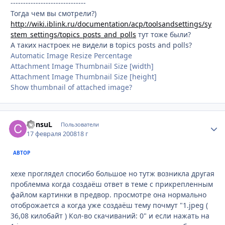
------------------------------
Тогда чем вы смотрели?)
http://wiki.iblink.ru/documentation/acp/toolsandsettings/sy
stem_settings/topics_posts_and_polls
тут тоже были?
А таких настроек не видели в topics posts and polls?
Automatic Image Resize Percentage
Attachment Image Thumbnail Size [width]
Attachment Image Thumbnail Size [height]
Show thumbnail of attached image?
ConsuL
Стати
Пользователи
17 февраля 2008
18 г
АВТОР
хехе проглядел спосибо большое но тутж возникла другая
проблемма когда создаёш ответ в теме с прикрепленным
файлом картинки в предвор. просмотре она нормально
отоброжается а когда уже создаёш тему почмут "1.jpeg (
36,08 килобайт ) Кол-во скачиваний: 0" и если нажать на