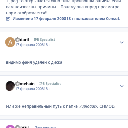
1.jpeg то открывается окно типа произошла ошибка если
вам неизвесны причины... Почему она впред просмотре
норм отоброжается!!
Изменено
17 февраля 2008
18 г
пользователем ConsuL
andaril
Стати
IPB Specialist
17 февраля 2008
18 г
видимо файл удален с диска
somehain
Стати
IPB Specialist
17 февраля 2008
18 г
Или же неправильный путь к папке
./uploads/
, CHMOD.
ConsuL
Стати
Пользователи