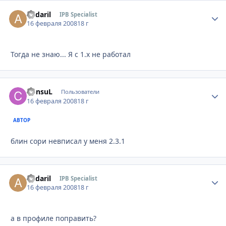
andaril
Стати
IPB Specialist
16 февраля 2008
18 г
Тогда не знаю... Я с 1.х не работал
ConsuL
Стати
Пользователи
16 февраля 2008
18 г
АВТОР
блин сори невписал у меня 2.3.1
andaril
Стати
IPB Specialist
16 февраля 2008
18 г
а в профиле поправить?