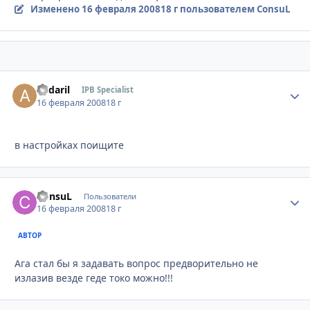
Изменено
16 февраля 2008
18 г
пользователем ConsuL
andaril
Стати
IPB Specialist
16 февраля 2008
18 г
в настройках поищите
ConsuL
Стати
Пользователи
16 февраля 2008
18 г
АВТОР
Ага стал бы я задавать вопрос предворительно не
излазив везде геде токо можно!!!