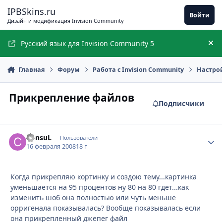
Перейти к содержимому
IPBSkins.ru
Войти
Дизайн и модификация Invision Community
Русский язык для Invision Community 5
Ск
Главная
Форум
Работа с Invision Community
Настро
Прикрепление файлов
Подписчики
ConsuL
Стати
Пользователи
16 февраля 2008
18 г
Когда прикрепляю кортинку и создою тему...картинка
уменьшается на 95 процентов ну 80 на 80 гдет...как
изменить шоб она полностью или чуть меньше
орригенала показывалась? Вообще показывалась если
она прикрепленный джепег файл