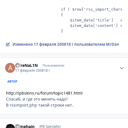
						if ( $row['rss_import_charset'] AND ( strtolower($this->ipsclass->vars['gb_char_set']) != strtolower($this->class_rss->doc_type) ) )

						{

							$item_data['title']   = $this->ipsclass->txt_convert_charsets( $item_data['title'], $this->class_rss->doc_type );

							$item_data['content'] = $this->ipsclass->txt_convert_charsets( $item_data['content'], $this->class_rss->doc_type );

Изменено
17 февраля 2008
18 г
пользователем MrDan
AdreNaL1N
Стати
Пользователи
17 февраля 2008
18 г
АВТОР
http://ipbskins.ru/forum/topic1481.html
Спасиб, и где это менять надо?
В rssimport.php такой строки нет..
somehain
Стати
IPB Specialist