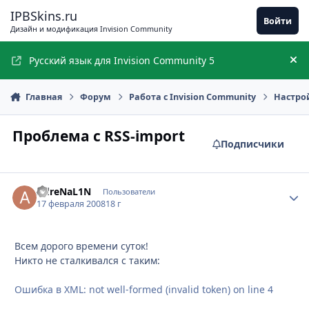
Перейти к содержимому
IPBSkins.ru
Войти
Дизайн и модификация Invision Community
Русский язык для Invision Community 5
Ск
Главная
Форум
Работа с Invision Community
Настро
Проблема с RSS-import
Подписчики
AdreNaL1N
Стати
Пользователи
17 февраля 2008
18 г
Всем дорого времени суток!
Никто не сталкивался с таким:
Ошибка в XML: not well-formed (invalid token) on line 4