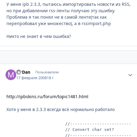
У меня ipb 2.3.3, пытаюсь импортировать новости из RSS,
но при добавлении rss-ленты получаю эту ошибку.
Проблема я так понял не в самой ленте(так как
перепробовал уже множество), а в rssimport.php
Никто не знает в чем ошибка?
MrDan
Стати
Пользователи
17 февраля 2008
18 г
http://ipbskins.ru/forum/topic1481.html
Хотя у меня в 2.3.3 всегда всё нормально работало
						//--------------------------------------------

						// Convert char set?

						//--------------------------------------------
