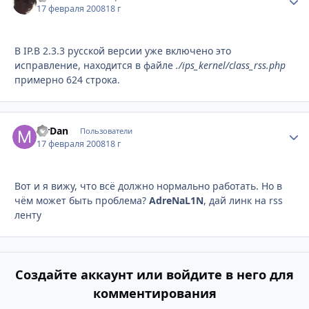
17 февраля 2008
18 г
В IP.B 2.3.3 русской версии уже включено это
исправление, находится в файле
./ips_kernel/class_rss.php
примерно 624 строка.
MrDan
Стати
Пользователи
17 февраля 2008
18 г
Вот и я вижу, что всё должно нормально работать. Но в
чём может быть проблема?
AdreNaL1N
, дай линк на rss
ленту
Создайте аккаунт или войдите в него для
комментирования