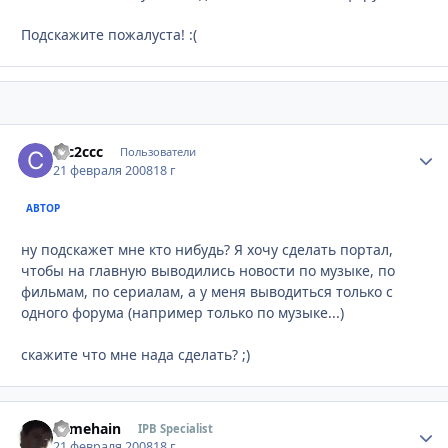
Подскажите пожалуста! :(
ccc2ccc
Стати
Пользователи
21 февраля 2008
18 г
АВТОР
ну подскажет мне кто нибудь? Я хочу сделать портал,
чтобы на главную выводились новости по музыке, по
фильмам, по сериалам, а у меня выводиться только с
одного форума (например только по музыке...)
скажите что мне нада сделать? ;)
somehain
Стати
IPB Specialist
21 февраля 2008
18 г