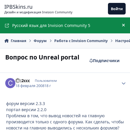
Перейти к содержимому
IPBSkins.ru
Войти
Дизайн и модификация Invision Community
Русский язык для Invision Community 5
Ск
Главная
Форум
Работа с Invision Community
Настро
Вопрос по Unreal portal
Подписчики
ccc2ccc
Стати
Пользователи
18 февраля 2008
18 г
форум версии 2.3.3
портал версии 2.2.0
Проблема в том, что вывод новостей на главную
производится только с одного форума. Как сделать, чтобы
новости на главную выводились с нескольких форумов?