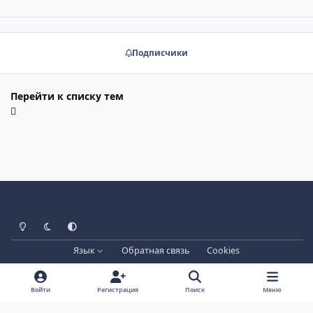
Подписчики
Перейти к списку тем
Светлый режим
Тёмный режим
Системные настройки
Язык
Обратная связь
Cookies
Лицензия зарегистрирована на IPBSkins.ru
Powered by
Invision Community
Войти
Регистрация
Поиск
Меню