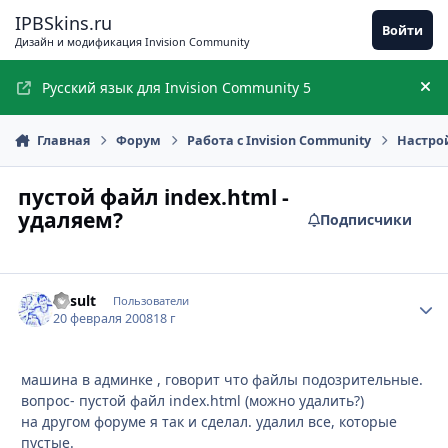
Перейти к содержимому
IPBSkins.ru
Войти
Дизайн и модификация Invision Community
Русский язык для Invision Community 5
Ск
Главная
Форум
Работа с Invision Community
Настро
пустой файл index.html -
удаляем?
Подписчики
Result
Стати
Пользователи
20 февраля 2008
18 г
машина в админке , говорит что файлы подозрительные.
вопрос- пустой файл index.html (можно удалить?)
на другом форуме я так и сделал. удалил все, которые
пустые.