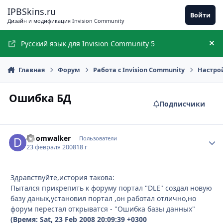
Перейти к содержимому
IPBSkins.ru
Войти
Дизайн и модификация Invision Community
Русский язык для Invision Community 5
Ск
Главная
Форум
Работа с Invision Community
Настро
Ошибка БД
Подписчики
Doomwalker
Стати
Пользователи
23 февраля 2008
18 г
Здравствуйте,история такова:
Пытался прикрепить к форуму портал "DLE" создал новую
базу даных,установил портал ,он работал отлично,но
форум перестал открыватся - "Ошибка базы данных"
(Время: Sat, 23 Feb 2008 20:09:39 +0300