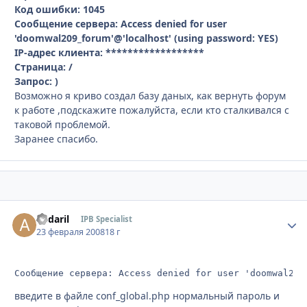
Код ошибки: 1045
Сообщение сервера: Access denied for user
'doomwal209_forum'@'localhost' (using password: YES)
IP-адрес клиента: ******************
Страница: /
Запрос: )
Возможно я криво создал базу даных, как вернуть форум
к работе ,подскажите пожалуйста, если кто сталкивался с
таковой проблемой.
Заранее спасибо.
andaril
Стати
IPB Specialist
23 февраля 2008
18 г
Сообщение сервера: Access denied for user 'doomwal209
введите в файле conf_global.php нормальный пароль и