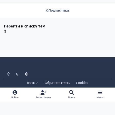
Подписчики
Перейти к списку тем
Светлый режим
Тёмный режим
Системные настройки
Язык
Обратная связь
Cookies
Лицензия зарегистрирована на IPBSkins.ru
Powered by
Invision Community
Войти
Регистрация
Поиск
Меню