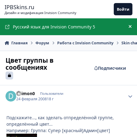
Перейти к содержимому
IPBSkins.ru
Войти
Дизайн и модификация Invision Community
Русский язык для Invision Community 5
Ск
Главная
Форум
Работа с Invision Community
Skin ch
Цвет группы в
сообщениях
Подписчики
daimon0
Стати
Пользователи
24 февраля 2008
18 г
Подскажите..., как зделать отпределённой группе,
определённый цвет...
Например: Группа: Супер [красный]Админ[цвет]