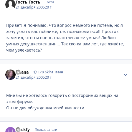
Гость Гость
Гости
21 декабря 2005
20 г
Привет! Я понимаю, что вопрос немного не потеме, но я
хочу узнать вас поближе, т.е. познакомиться!! Просто я
заметил, что ты очень талантлевая => умная! Люблю
умных девушке\женщин... Так ско-ка вам лет, где живёте,
чем увлекаетесь?
Fisana
Стати
IPB Skins Team
21 декабря 2005
20 г
Мне бы не хотелось говорить о посторонних вещах на
этом форуме.
Он не для обсуждения моей личности.
Heckfy
Стати
Пользователи