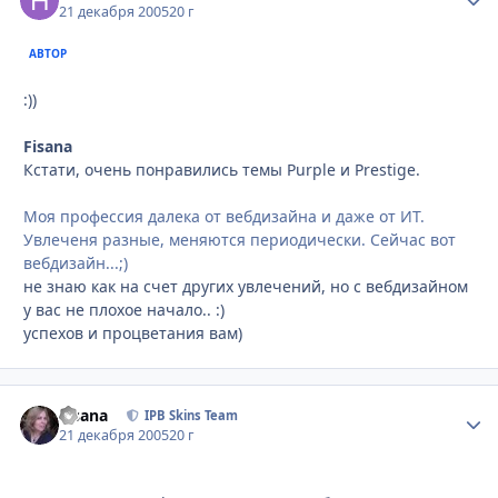
21 декабря 2005
20 г
АВТОР
:))
Fisana
Кстати, очень понравились темы Purple и Prestige.
Моя профессия далека от вебдизайна и даже от ИТ.
Увлеченя разные, меняются периодически. Сейчас вот
вебдизайн...;)
не знаю как на счет других увлечений, но с вебдизайном
у вас не плохое начало.. :)
успехов и процветания вам)
Fisana
Стати
IPB Skins Team
21 декабря 2005
20 г