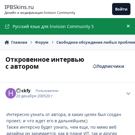
Перейти к содержимому
IPBSkins.ru
Войти
Дизайн и модификация Invision Community
Русский язык для Invision Community 5
Ск
Главная
Форум
Свободное обсуждение любых пробле
Откровенное интервью
с автором
Подписчики
Heckfy
Стати
Пользователи
20 декабря 2005
20 г
Интересно узнать от автора, в каких целях был создан
проект, и что ждет его в дальнейшем;)
Также интерсно будет узнать, чем еще, по мимо веб
дизайна он занимается, как в плане ИТ, так и других