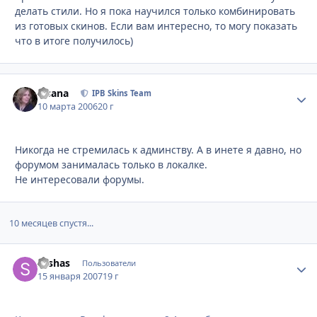
делать стили. Но я пока научился только комбинировать
из готовых скинов. Если вам интересно, то могу показать
что в итоге получилось)
Fisana
Стати
IPB Skins Team
10 марта 2006
20 г
Никогда не стремилась к админству. А в инете я давно, но
форумом занималась только в локалке.
Не интересовали форумы.
10 месяцев спустя...
sashas
Стати
Пользователи
15 января 2007
19 г