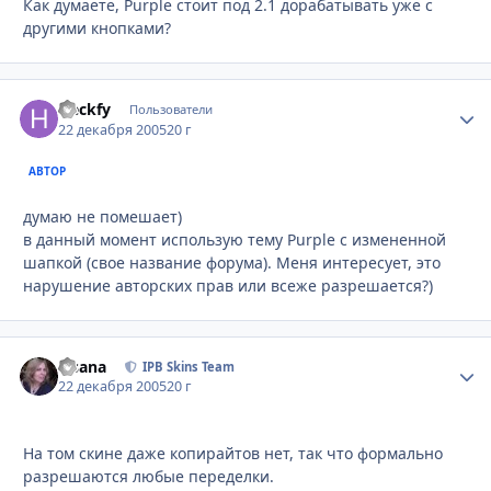
Как думаете, Purple стоит под 2.1 дорабатывать уже с
другими кнопками?
Heckfy
Стати
Пользователи
22 декабря 2005
20 г
АВТОР
думаю не помешает)
в данный момент использую тему Purple с измененной
шапкой (свое название форума). Меня интересует, это
нарушение авторских прав или всеже разрешается?)
Fisana
Стати
IPB Skins Team
22 декабря 2005
20 г
На том скине даже копирайтов нет, так что формально
разрешаются любые переделки.