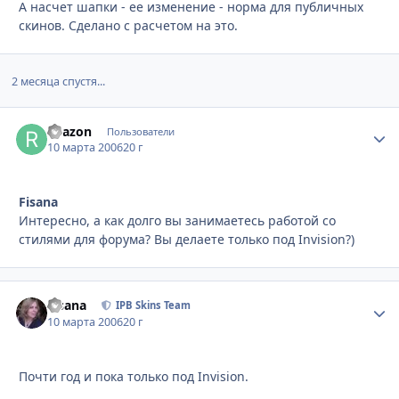
А насчет шапки - ее изменение - норма для публичных
скинов. Сделано с расчетом на это.
2 месяца спустя...
Reazon
Стати
Пользователи
10 марта 2006
20 г
Fisana
Интересно, а как долго вы занимаетесь работой со
стилями для форума? Вы делаете только под Invision?)
Fisana
Стати
IPB Skins Team
10 марта 2006
20 г
Почти год и пока только под Invision.