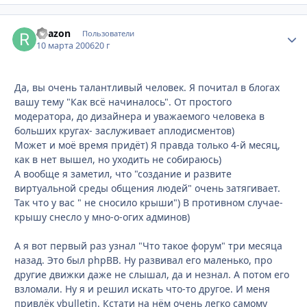
Reazon
Стати
Пользователи
10 марта 2006
20 г
Да, вы очень талантливый человек. Я почитал в блогах
вашу тему "Как всё начиналось". От простого
модератора, до дизайнера и уважаемого человека в
больших кругах- заслуживает аплодисментов)
Может и моё время придёт) Я правда только 4-й месяц,
как в нет вышел, но уходить не собираюсь)
А вообще я заметил, что "создание и развите
виртуальной среды общения людей" очень затягивает.
Так что у вас " не сносило крыши") В противном случае-
крышу снесло у мно-о-огих админов)
А я вот первый раз узнал "Что такое форум" три месяца
назад. Это был phpBB. Ну развивал его маленько, про
другие движки даже не слышал, да и незнал. А потом его
взломали. Ну я и решил искать что-то другое. И меня
привлёк vbulletin. Кстати на нём очень легко самому