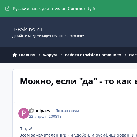
Перейти к содержимому
Русский язык для Invision Community 5
IPBSkins.ru
Дизайн и модификация Invision Community
Главная
Форум
Работа с Invision Community
Нас
Можно, если "да" - то как
pepelyaev
Пользователи
22 апреля 2008
18 г
Люди!
Всем замечателен IPB - и удобен, и русифицирован, и к