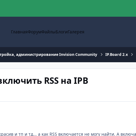
Главная
Форум
Файлы
Блоги
Галерея
тройка, администрирование Invision Community
IP.Board 2.x
 включить RSS на IPB
расив и тп и тд... а как RSS включается не могу найти. А включ