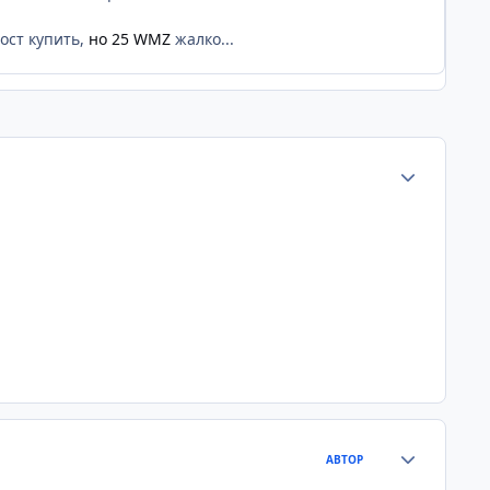
ост купить,
но 25 WMZ
жалко...
Статистика а
Статистика а
АВТОР