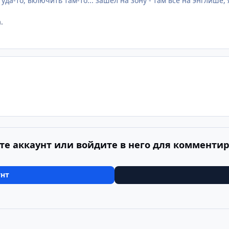
уда-то, включить там-то... зашел на зону - там все на энглише, я
.
те аккаунт или войдите в него для комменти
унт