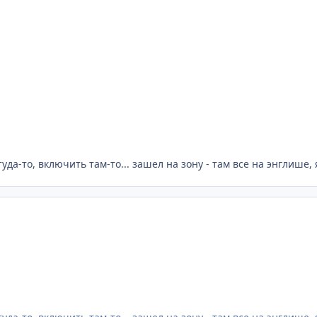
уда-то, включить там-то... зашел на зону - там все на энглише, я