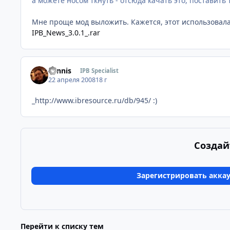
а можете носом ткнуть - отсюда качать это, поставить т
Мне проще мод выложить. Кажется, этот использовала
IPB_News_3.0.1_.rar
Sannis
IPB Specialist
22 апреля 2008
18 г
_http://www.ibresource.ru/db/945/ :)
Создай
Зарегистрировать акка
Перейти к списку тем