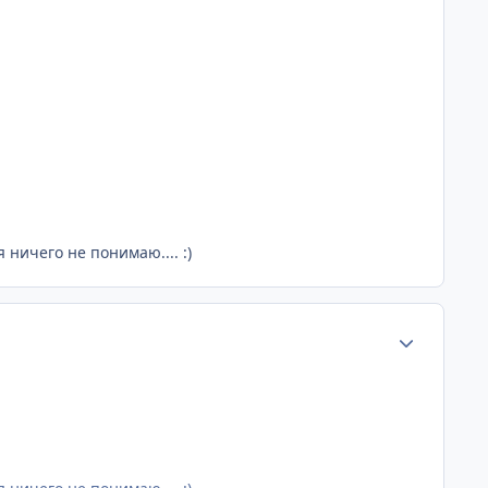
 ничего не понимаю.... :)
Статистика а