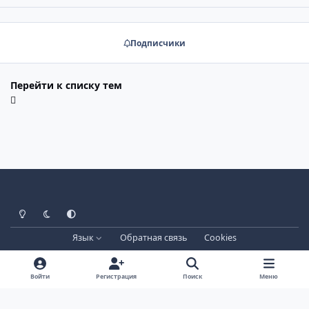
Подписчики
Перейти к списку тем
Светлый режим
Тёмный режим
Системные настройки
Язык
Обратная связь
Cookies
Лицензия зарегистрирована на IPBSkins.ru
Powered by
Invision Community
Войти
Регистрация
Поиск
Меню