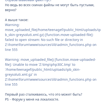
Но ведь во всех скинах файлы не могут быть пустыми,
верно?
А выше такое:
Warning:
move_uploaded_file(/home/teenagef/public_html/uploads/ip
b_skin-greysoluti.xml.gz) [function.move-uploaded-file]:
failed to open stream: No such file or directory in
Z:\home\forum\www\sources\lib\admin_functions.php on
line 555
Warning: move_uploaded_file() [function.move-uploaded-
file]: Unable to move 'Z:\tmp\php30C.tmp' to
'/home/teenagef/public_html/uploads/ipb_skin-
greysoluti.xml.gz' in
Z:\home\forum\www\sources\lib\admin_functions.php on
line 555
Первый раз сталкиваюсь, что это может быть?
PS - Форум у меня на локалхосте.