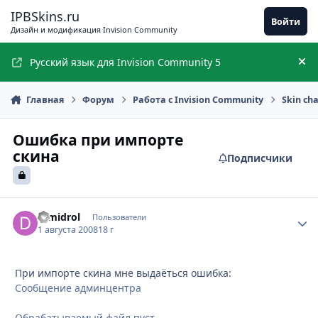
Перейти к содержимому
IPBSkins.ru
Войти
Дизайн и модификация Invision Community
Русский язык для Invision Community 5
Ск
Главная
Форум
Работа с Invision Community
Skin ch
Ошибка при импорте
скина
Подписчики
Dimidrol
Стати
Пользователи
1 августа 2008
18 г
При импорте скина мне выдаёться ошибка:
Сообщение админцентра
Обрабатываемый файл пуст